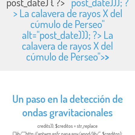
post_date) { ?>
post_date))); ?
> La calavera de rayos X del
cúmulo de Perseo"
alt="
post_date))); ?> La
calavera de rayos X del
cúmulo de Perseo">
>
Un paso en la detección de
ondas gravitacionales
credits)); $creditos = str_replace
("lib/","http://antwrp.gsfc.nasa.gov/apod/lib/", $creditos);