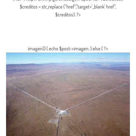
$creditos = str_replace ("href","target='_blank' href",
$creditos); ?>
imagen)) { echo $post->imagen; } else { ?>