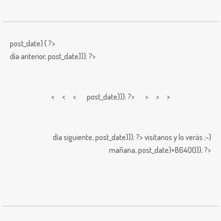
post_date) { ?>
día anterior,
post_date))); ?>
< < <
post_date))); ?> > > >
día siguiente,
post_date))); ?>
visitanos y lo verás ;-)
mañana,
post_date)+86400)); ?>