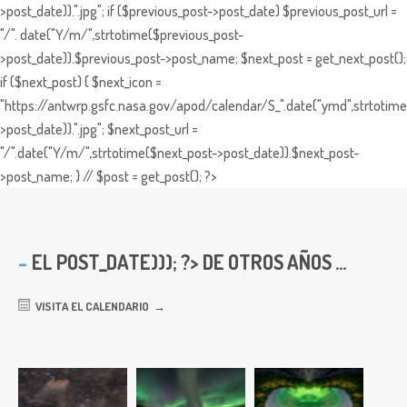
>post_date)).".jpg"; if ($previous_post->post_date) $previous_post_url =
"/". date("Y/m/",strtotime($previous_post-
>post_date)).$previous_post->post_name; $next_post = get_next_post();
if ($next_post) { $next_icon =
"https://antwrp.gsfc.nasa.gov/apod/calendar/S_".date("ymd",strtotime
>post_date)).".jpg"; $next_post_url =
"/".date("Y/m/",strtotime($next_post->post_date)).$next_post-
>post_name; } // $post = get_post(); ?>
EL
POST_DATE))); ?> DE OTROS AÑOS ...
VISITA EL CALENDARIO