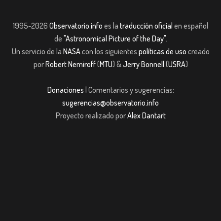
1995-2026
Observatorio.info
es la
traducción oficial
en español
de
"Astronomical Picture of the Day"
.
Un servicio de la
NASA
con los siguientes
políticas de uso
creado
por
Robert Nemiroff
(
MTU
) &
Jerry Bonnell
(
USRA
)
Donaciones
| Comentarios y sugerencias:
sugerencias@observatorio.info
Proyecto realizado por
Alex Dantart
et Giriş
jojobet giriş
casibom giriş
casibom
Grandpashabet
JOJOBET
casi