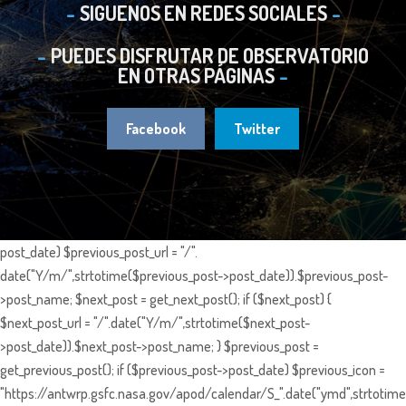
SIGUENOS EN REDES SOCIALES
PUEDES DISFRUTAR DE OBSERVATORIO
EN OTRAS PÁGINAS
Facebook
Twitter
post_date) $previous_post_url = "/".
date("Y/m/",strtotime($previous_post->post_date)).$previous_post-
>post_name; $next_post = get_next_post(); if ($next_post) {
$next_post_url = "/".date("Y/m/",strtotime($next_post-
>post_date)).$next_post->post_name; } $previous_post =
get_previous_post(); if ($previous_post->post_date) $previous_icon =
"https://antwrp.gsfc.nasa.gov/apod/calendar/S_".date("ymd",strtotime