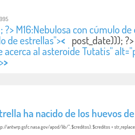
1995
; ?> M16:Nebulosa con cúmulo de es
 de estrellas">
<
post_date))); ?
e acerca al asteroide Tutatis" alt="
>
>
rella ha nacido de los huevos de
http://antwrp.gsfc.nasa.gov/apod/lib/", $creditos); $creditos = str_replace (