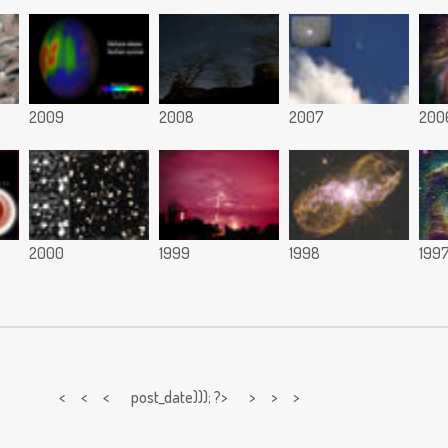
2009
2008
2007
200
2000
1999
1998
199
< < <
post_date))); ?> > > >