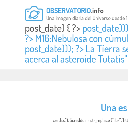
OBSERVATORIO
.info
Una imagen diaria del Universo desde 
post_date) { ?>
post_date)))
?> M16:Nebulosa con cúmulo
post_date))); ?> La Tierra s
acerca al asteroide Tutatis"
Una est
credits)); $creditos = str_replace ("lib/","