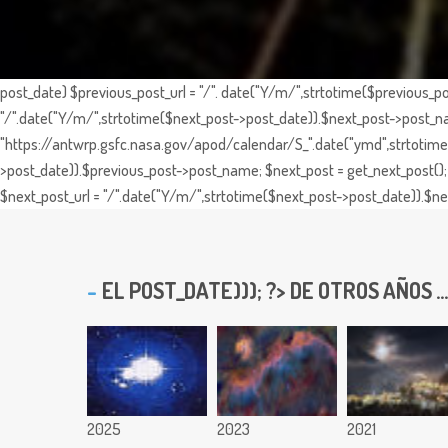
post_date) $previous_post_url = "/". date("Y/m/",strtotime($previous_po
"/".date("Y/m/",strtotime($next_post->post_date)).$next_post->post_nam
"https://antwrp.gsfc.nasa.gov/apod/calendar/S_".date("ymd",strtotime($
>post_date)).$previous_post->post_name; $next_post = get_next_post(); 
$next_post_url = "/".date("Y/m/",strtotime($next_post->post_date)).$nex
EL
POST_DATE))); ?> DE OTROS AÑOS ...
2025
2023
2021