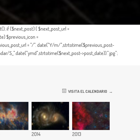
; if ($next_post) { $next_post_url =
te) $previous_icon =
ious_post_url = "/". date("Y/m/",strtotime($previous_post-
dar/S_".date("ymd",strtotime($next_post->post_date)).".jpg";
VISITA EL CALENDARIO
5
2014
2013