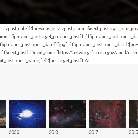
st->post_date)).$previous_post->post_name; $next_post = get_next_post()
e; } $previous_post = get_previous_post(); if ($previous_post->post_da
previous_post->post_date)).".jpg"; if ($previous_post->post_date) $prev
if ($next_post) { $next_icon = "https://antwrp.gsfc.nasa.gov/apod/calen
t_post->post_name; } // $post = get_post(); ?>
2020
2018
2017
201