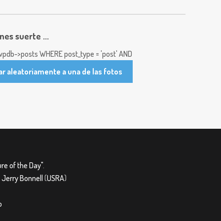
enes suerte ...
pdb->posts WHERE post_type = 'post' AND
ar aleatoriamente a una de las fotos
re of the Day"
.
&
Jerry Bonnell
(
USRA
)
o