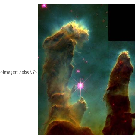
>imagen; } else { ?>