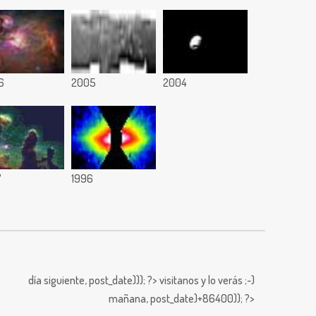
6
2005
2004
7
1996
día siguiente,
post_date))); ?>
visitanos y lo verás ;-)
mañana,
post_date)+86400)); ?>