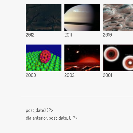
2012
2011
2010
2003
2002
2001
post_date) { ?>
día anterior,
post_date))); ?>