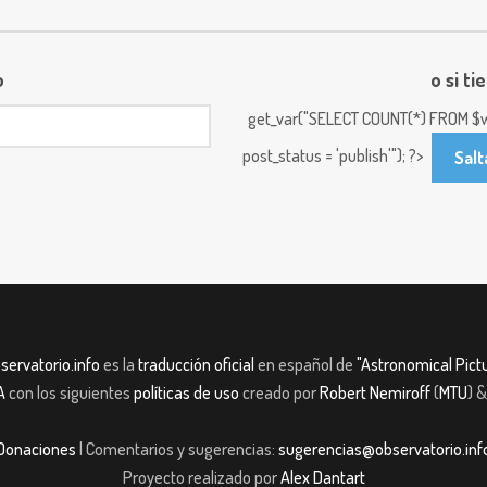
o
o si ti
get_var("SELECT COUNT(*) FROM $w
post_status = 'publish'"); ?>
Salt
servatorio.info
es la
traducción oficial
en español de
"Astronomical Pictu
A
con los siguientes
políticas de uso
creado por
Robert Nemiroff
(
MTU
) 
Donaciones
| Comentarios y sugerencias:
sugerencias@observatorio.inf
Proyecto realizado por
Alex Dantart