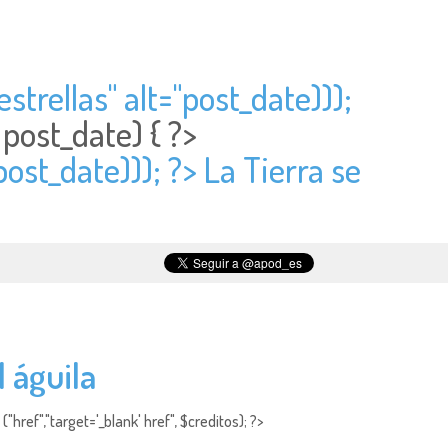
trellas" alt="
post_date)));
>
post_date) { ?>
post_date))); ?> La Tierra se
l águila
"href","target='_blank' href", $creditos); ?>