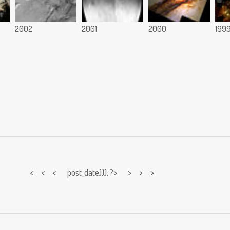
2002
2001
2000
199
< < <
post_date))); ?> > > >