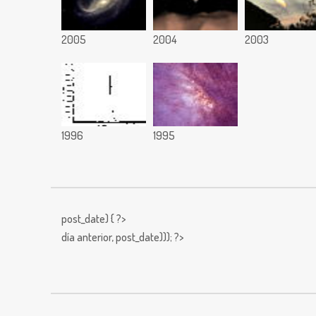
2005
2004
2003
1996
1995
post_date) { ?>
día anterior,
post_date))); ?>