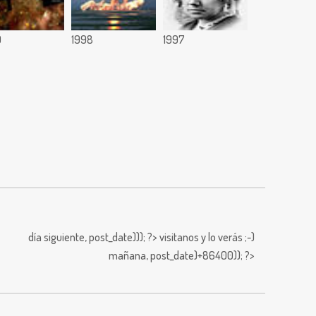
9
1998
1997
día siguiente,
post_date))); ?>
visitanos y lo verás ;-)
mañana,
post_date)+86400)); ?>