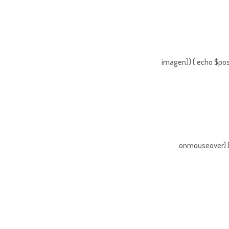
imagen)) { echo $pos
onmouseover) { 