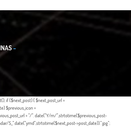
INAS
; if ($next_post) { $next_post_url =
te) $previous_icon =
ious_post_url = "/". date("Y/m/",strtotime($previous_post-
dar/S_".date("ymd",strtotime($next_post->post_date)).".jpg";