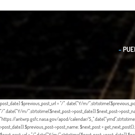
PUE
post_date) $previous_post_url = "/". date("Y/m/",strtotime($previous_po
"/".date("Y/m/",strtotime($next_post->post_date)).$next_post->post_nam
"https://antwrp.gsfc.nasa.gov/apod/calendar/S_".date("ymd",strtotime($
>post_date)).$previous_post->post_name; $next_post = get_next_post(); 
$next_post_url = "/".date("Y/m/",strtotime($next_post->post_date)).$nex