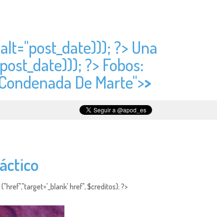
alt="
post_date))); ?> Una
post_date))); ?> Fobos:
a Condenada De Marte">
>
áctico
"href","target='_blank' href", $creditos); ?>