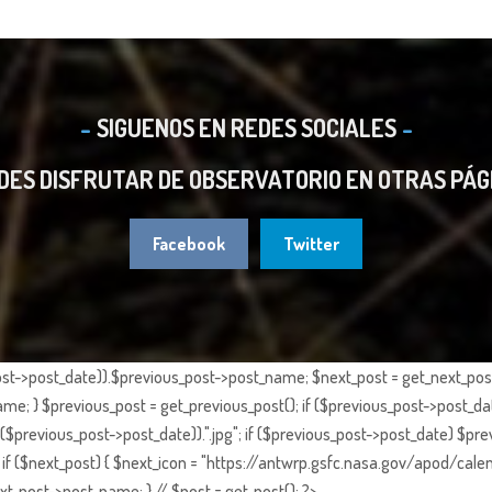
SIGUENOS EN REDES SOCIALES
DES DISFRUTAR DE OBSERVATORIO EN OTRAS PÁG
Facebook
Twitter
st->post_date)).$previous_post->post_name; $next_post = get_next_post()
e; } $previous_post = get_previous_post(); if ($previous_post->post_da
previous_post->post_date)).".jpg"; if ($previous_post->post_date) $prev
if ($next_post) { $next_icon = "https://antwrp.gsfc.nasa.gov/apod/calen
t_post->post_name; } // $post = get_post(); ?>