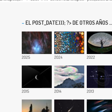
EL
POST_DATE))); ?> DE OTROS AÑOS ...
2025
2024
2022
2015
2014
2013