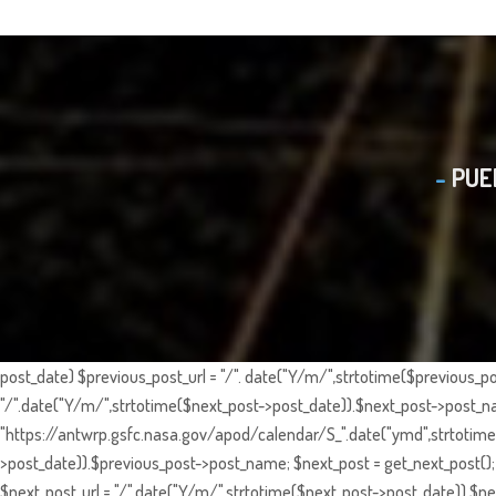
PUE
post_date) $previous_post_url = "/". date("Y/m/",strtotime($previous_po
"/".date("Y/m/",strtotime($next_post->post_date)).$next_post->post_nam
"https://antwrp.gsfc.nasa.gov/apod/calendar/S_".date("ymd",strtotime($
>post_date)).$previous_post->post_name; $next_post = get_next_post(); 
$next_post_url = "/".date("Y/m/",strtotime($next_post->post_date)).$nex