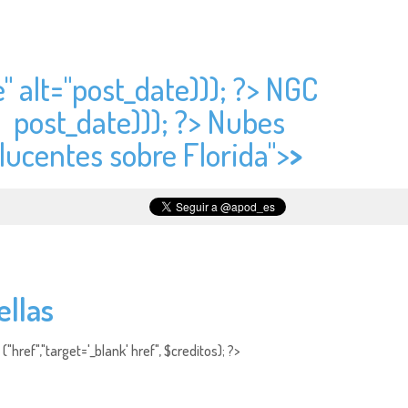
" alt="
post_date))); ?> NGC
?>
post_date))); ?> Nubes
lucentes sobre Florida">
>
ellas
"href","target='_blank' href", $creditos); ?>