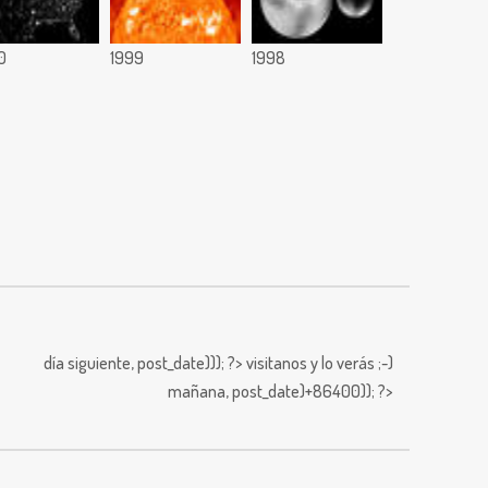
0
1999
1998
día siguiente,
post_date))); ?>
visitanos y lo verás ;-)
mañana,
post_date)+86400)); ?>