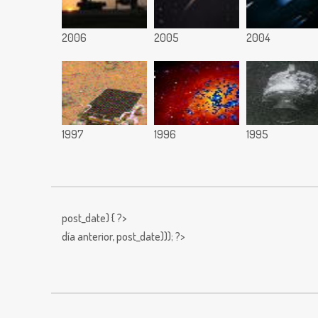
2006
2005
2004
1997
1996
1995
post_date) { ?>
día anterior,
post_date))); ?>