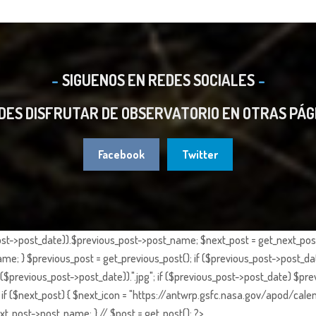
SIGUENOS EN REDES SOCIALES
DES DISFRUTAR DE OBSERVATORIO EN OTRAS PÁG
Facebook
Twitter
st->post_date)).$previous_post->post_name; $next_post = get_next_post()
e; } $previous_post = get_previous_post(); if ($previous_post->post_da
previous_post->post_date)).".jpg"; if ($previous_post->post_date) $prev
if ($next_post) { $next_icon = "https://antwrp.gsfc.nasa.gov/apod/calen
t_post->post_name; } // $post = get_post(); ?>