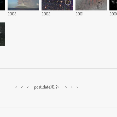
2003
2002
2001
200
< < <
post_date))); ?> > > >