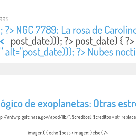
1995
; ?> NGC 7789: La rosa de Caroline
<
post_date))); ?>
post_date) { 
 alt="
post_date))); ?> Nubes nocti
ógico de exoplanetas: Otras estr
http://antwrp.gsfc.nasa.gov/apod/lib/", $creditos); $creditos = str_replace (
imagen)) { echo $post->imagen; } else { ?>