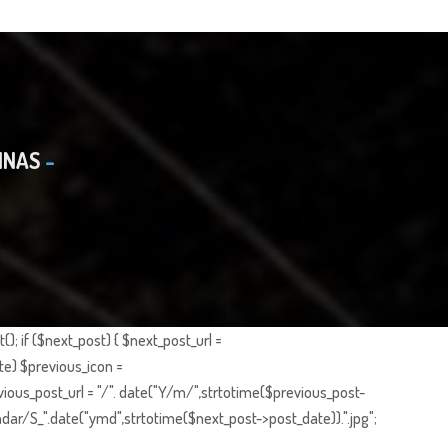
INAS
; if ($next_post) { $next_post_url =
te) $previous_icon =
ious_post_url = "/". date("Y/m/",strtotime($previous_post-
dar/S_".date("ymd",strtotime($next_post->post_date)).".jpg";