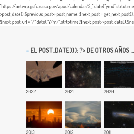
"https://antwrp.gsfc.nasa.gov/apod/calendar/S_".date("ymd",strtotime($
>post_date)).$previous_post->post_name; $next_post = get_next_post(); 
$next_post_url = "/".date("Y/m/",strtotime($next_post->post_date)).$nex
EL
POST_DATE))); ?> DE OTROS AÑOS ...
2022
2021
2020
2013
2012
2011