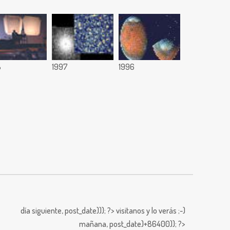
8
1997
1996
día siguiente,
post_date))); ?>
visitanos y lo verás ;-)
mañana,
post_date)+86400)); ?>