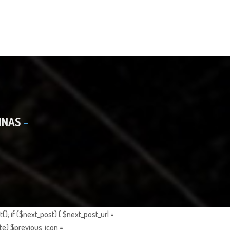
INAS
; if ($next_post) { $next_post_url =
te) $previous_icon =