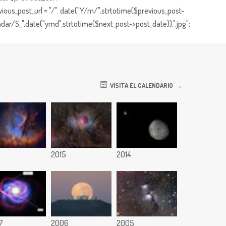
ious_post_url = "/". date("Y/m/",strtotime($previous_post-
dar/S_".date("ymd",strtotime($next_post->post_date)).".jpg";
VISITA EL CALENDARIO
6
2015
2014
7
2006
2005