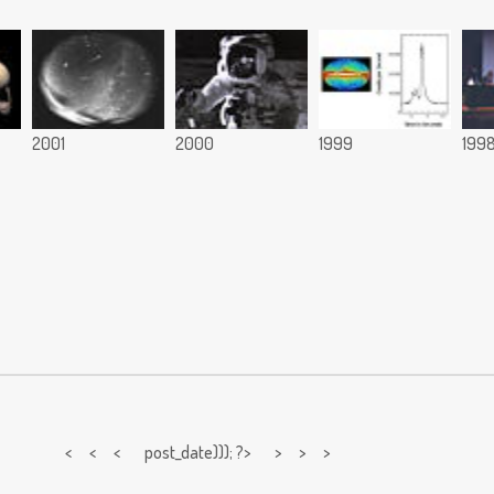
2001
2000
1999
199
< < <
post_date))); ?> > > >