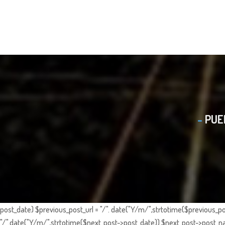
PUE
post_date) $previous_post_url = "/". date("Y/m/",strtotime($previous_po
"/".date("Y/m/",strtotime($next_post->post_date)).$next_post->post_nam