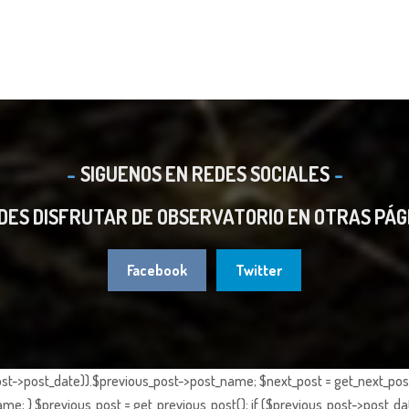
SIGUENOS EN REDES SOCIALES
DES DISFRUTAR DE OBSERVATORIO EN OTRAS PÁG
Facebook
Twitter
st->post_date)).$previous_post->post_name; $next_post = get_next_post()
e; } $previous_post = get_previous_post(); if ($previous_post->post_da