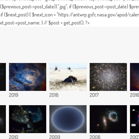
previous_post->post_date)).".jpg"; if ($previous_post->post_date) $prev
if ($next_post) { $next_icon = "https://antwrp.gsfc.nasa.gov/apod/calen
t_post->post_name; } // $post = get_post(); ?>
2019
2018
2017
201
2010
2009
2008
200