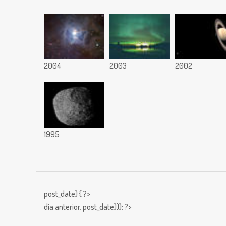
2004
2003
2002
1995
post_date) { ?>
día anterior,
post_date))); ?>