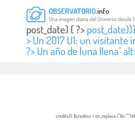
OBSERVATORIO
.info
Una imagen diaria del Universo desde 
post_date) { ?>
post_date)))
> Un 2017 U1: un visitante i
?> Un año de luna llena" alt
credits)); $creditos = str_replace ("lib/","