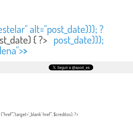
stelar" alt="
post_date))); ?
st_date) { ?>
post_date)));
lena">
>
"href","target='_blank' href", $creditos); ?>