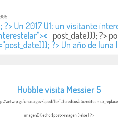
1995
; ?> Un 2017 U1: un visitante intere
nterestelar">
<
post_date))); ?>
po
="
post_date))); ?> Un año de luna l
Hubble visita Messier 5
http://antwrp.gsfc.nasa.gov/apod/lib/", $creditos); $creditos = str_replace (
imagen)) { echo $post->imagen; } else { ?>