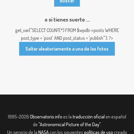
o si tienes suerte ...
get_var("SELECT COUNT(*) FROM $wpdb->posts WHERE
post_type = 'post' AND post_status = 'publish'"); ?>
Saltar aleatoriamente a una de las fotos
1995-2026
Observatorio.info
es la
traducción oficial
en español
de
"Astronomical Picture of the Day"
.
Un servicio de la
NASA
con los siguientes
políticas de uso
creado