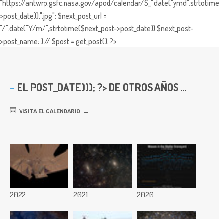
"https://antwrp.gsfc.nasa.gov/apod/calendar/S_".date("ymd",strtotime
>post_date)).".jpg"; $next_post_url =
"/".date("Y/m/",strtotime($next_post->post_date)).$next_post-
>post_name; } // $post = get_post(); ?>
EL
POST_DATE))); ?> DE OTROS AÑOS ...
VISITA EL CALENDARIO
2022
2021
2020