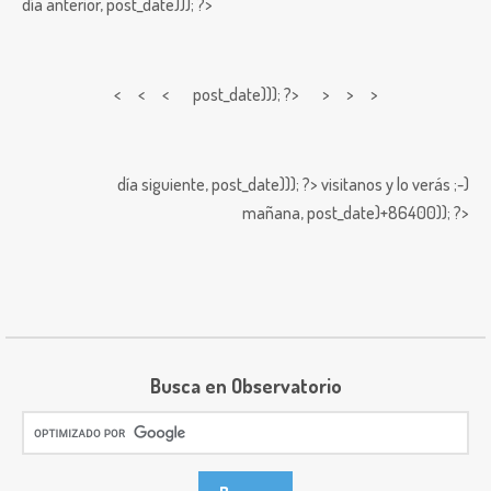
día anterior,
post_date))); ?>
< < <
post_date))); ?> > > >
día siguiente,
post_date))); ?>
visitanos y lo verás ;-)
mañana,
post_date)+86400)); ?>
Busca en Observatorio