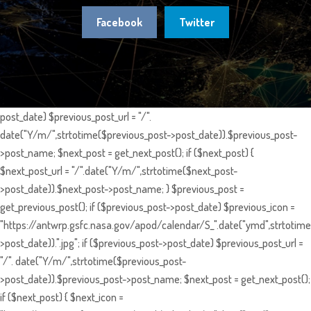
Facebook
Twitter
post_date) $previous_post_url = "/".
date("Y/m/",strtotime($previous_post->post_date)).$previous_post-
>post_name; $next_post = get_next_post(); if ($next_post) {
$next_post_url = "/".date("Y/m/",strtotime($next_post-
>post_date)).$next_post->post_name; } $previous_post =
get_previous_post(); if ($previous_post->post_date) $previous_icon =
"https://antwrp.gsfc.nasa.gov/apod/calendar/S_".date("ymd",strtotime
>post_date)).".jpg"; if ($previous_post->post_date) $previous_post_url =
"/". date("Y/m/",strtotime($previous_post-
>post_date)).$previous_post->post_name; $next_post = get_next_post();
if ($next_post) { $next_icon =