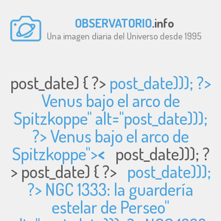
OBSERVATORIO
.info
Una imagen diaria del Universo desde 1995
post_date) { ?>
post_date))); ?>
Venus bajo el arco de
Spitzkoppe" alt="
post_date)));
?> Venus bajo el arco de
Spitzkoppe">
<
post_date))); ?
>
post_date) { ?>
post_date)));
?> NGC 1333: la guardería
estelar de Perseo"