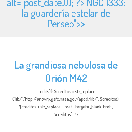
alt="
post_date))); ?> NGC 1333:
la guardería estelar de
Perseo">
>
La grandiosa nebulosa de
Orión M42
credits)); $creditos = str_replace
("lib/","http://antwrp.gsfc.nasa.gov/apod/lib/", $creditos);
$creditos = str_replace ("href","target='_blank' href",
$creditos); ?>