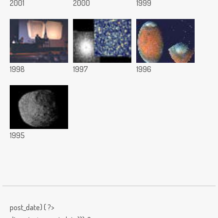
2001
2000
1999
1998
1997
1996
1995
post_date) { ?>