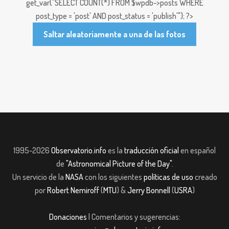
get_var("SELECT COUNT(*) FROM $wpdb->posts WHERE
post_type = 'post' AND post_status = 'publish'"); ?>
Saltar aleatoriamente a una de las fotos
1995-2026
Observatorio.info
es la
traducción oficial
en español
de
"Astronomical Picture of the Day"
.
Un servicio de la
NASA
con los siguientes
políticas de uso
creado
por
Robert Nemiroff
(
MTU
) &
Jerry Bonnell
(
USRA
)
Donaciones
| Comentarios y sugerencias: