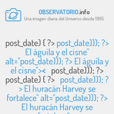
OBSERVATORIO
.info
Una imagen diaria del Universo desde 1995
post_date) { ?>
post_date))); ?>
El águila y el cisne"
alt="
post_date))); ?> El águila y
el cisne">
<
post_date))); ?>
post_date) { ?>
post_date))); ?
> El huracán Harvey se
fortalece" alt="
post_date))); ?>
El huracán Harvey se