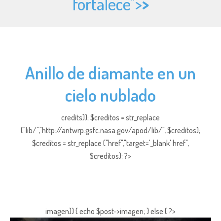
fortalece">
>
Anillo de diamante en un
cielo nublado
credits)); $creditos = str_replace
("lib/","http://antwrp.gsfc.nasa.gov/apod/lib/", $creditos);
$creditos = str_replace ("href","target='_blank' href",
$creditos); ?>
imagen)) { echo $post->imagen; } else { ?>