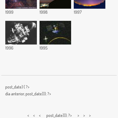
1999
1998
1997
1996
1995
post_date) { ?>
día anterior,
post_date))); ?>
< < <
post_date))); ?> > > >