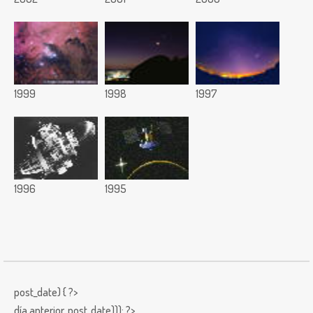
1999
1998
1997
1996
1995
post_date) { ?>
día anterior,
post_date))); ?>