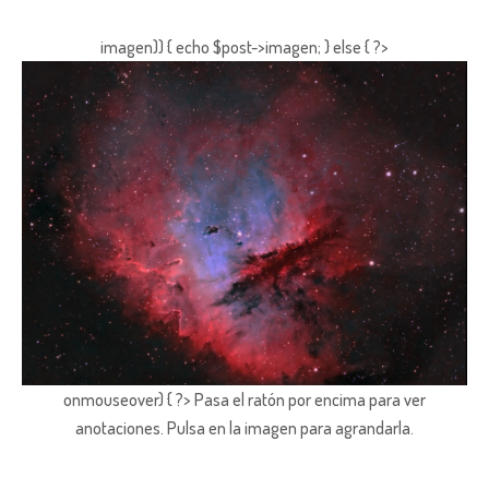
imagen)) { echo $post->imagen; } else { ?>
onmouseover) { ?> Pasa el ratón por encima para ver
anotaciones.
Pulsa en la imagen para agrandarla.