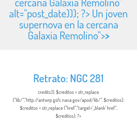
cercana Galaxia Remolino"
alt="
post_date))); ?> Un joven
supernova en la cercana
Galaxia Remolino">
>
Retrato: NGC 281
credits)); $creditos = str_replace
("lib/","http://antwrp.gsfc.nasa.gov/apod/lib/", $creditos);
$creditos = str_replace ("href","target='_blank' href",
$creditos); ?>