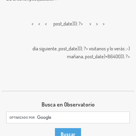
< < <
post_date))); ?> > > >
día siguiente,
post_date))); ?>
visitanos y lo verás ;-)
mañana,
post_date)+86400)); ?>
Busca en Observatorio