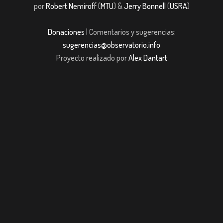
por
Robert Nemiroff
(
MTU
) &
Jerry Bonnell
(
USRA
)
Donaciones
| Comentarios y sugerencias:
sugerencias@observatorio.info
Proyecto realizado por
Alex Dantart
asibom