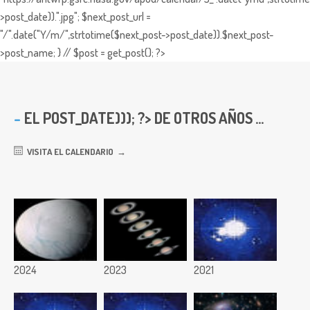
>post_date)).".jpg"; $next_post_url =
"/".date("Y/m/",strtotime($next_post->post_date)).$next_post-
>post_name; } // $post = get_post(); ?>
EL
POST_DATE))); ?> DE OTROS AÑOS ...
VISITA EL CALENDARIO
2024
2023
2021