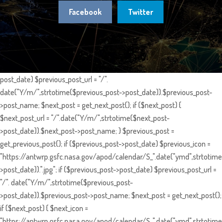
Facebook
Twitter
post_date) $previous_post_url = "/".
date("Y/m/",strtotime($previous_post->post_date)).$previous_post-
>post_name; $next_post = get_next_post(); if ($next_post) {
$next_post_url = "/".date("Y/m/",strtotime($next_post-
>post_date)).$next_post->post_name; } $previous_post =
get_previous_post(); if ($previous_post->post_date) $previous_icon =
"https://antwrp.gsfc.nasa.gov/apod/calendar/S_".date("ymd",strtotime
>post_date)).".jpg"; if ($previous_post->post_date) $previous_post_url =
"/". date("Y/m/",strtotime($previous_post-
>post_date)).$previous_post->post_name; $next_post = get_next_post();
if ($next_post) { $next_icon =
"https://antwrp.gsfc.nasa.gov/apod/calendar/S_".date("ymd",strtotime