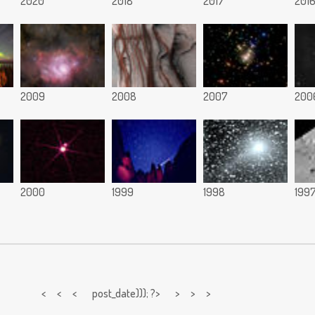
2020
2018
2017
201
2009
2008
2007
200
2000
1999
1998
199
< < <
post_date))); ?> > > >