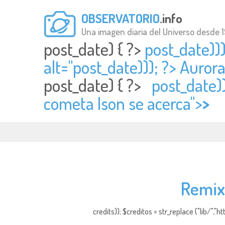
OBSERVATORIO
.info
Una imagen diaria del Universo desde 
post_date) { ?>
post_date)))
alt="
post_date))); ?> Aurora
post_date) { ?>
post_date))
cometa Ison se acerca">
>
Remix 
credits)); $creditos = str_replace ("lib/","