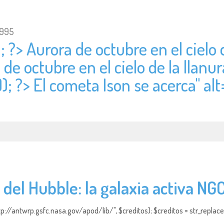
1995
; ?> Aurora de octubre en el cielo d
 de octubre en el cielo de la llanur
); ?> El cometa Ison se acerca" alt
del Hubble: la galaxia activa NG
http://antwrp.gsfc.nasa.gov/apod/lib/", $creditos); $creditos = str_replace (