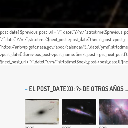
post_date) $previous_post_url = "/". date("Y/m/",strtotime($previous_po
"/".date("Y/m/",strtotime($next_post->post_date)).$next_post->post_nam
"https://antwrp.gsfc.nasa.gov/apod/calendar/S_".date("ymd",strtotime($
>post_date)).$previous_post->post_name; $next_post = get_next_post(); 
$next_post_url = "/".date("Y/m/",strtotime($next_post->post_date)).$nex
EL
POST_DATE))); ?> DE OTROS AÑOS ...