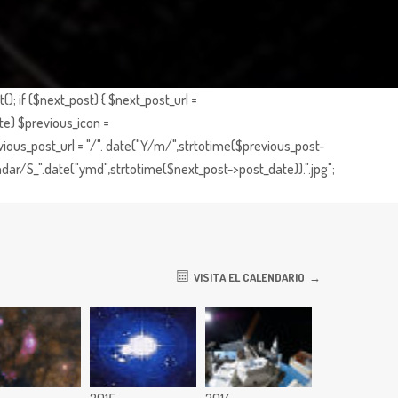
; if ($next_post) { $next_post_url =
te) $previous_icon =
ious_post_url = "/". date("Y/m/",strtotime($previous_post-
dar/S_".date("ymd",strtotime($next_post->post_date)).".jpg";
VISITA EL CALENDARIO