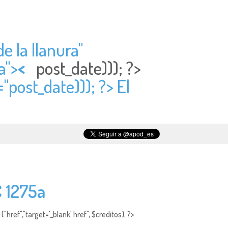
e la llanura"
a">
<
post_date))); ?>
="
post_date))); ?> El
C 1275a
"href","target='_blank' href", $creditos); ?>