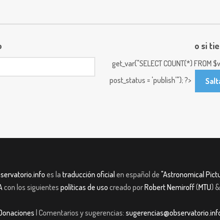
o
o si ti
get_var("SELECT COUNT(*) FROM $w
post_status = 'publish'"); ?>
Salt
servatorio.info
es la
traducción oficial
en español de
"Astronomical Pictu
A
con los siguientes
políticas de uso
creado por
Robert Nemiroff
(
MTU
) 
Donaciones
| Comentarios y sugerencias:
sugerencias@observatorio.inf