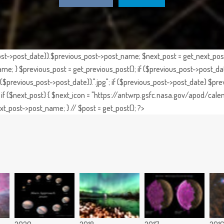
st->post_date)).$previous_post->post_name; $next_post = get_next_post()
e; } $previous_post = get_previous_post(); if ($previous_post->post_da
previous_post->post_date)).".jpg"; if ($previous_post->post_date) $prev
if ($next_post) { $next_icon = "https://antwrp.gsfc.nasa.gov/apod/calen
t_post->post_name; } // $post = get_post(); ?>