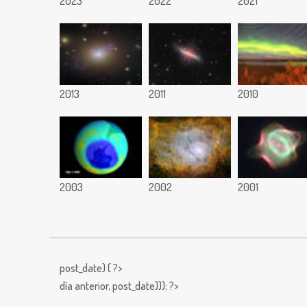
2023
2022
2021
2013
2011
2010
2003
2002
2001
post_date) { ?>
día anterior,
post_date))); ?>