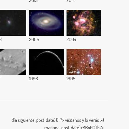
6
2015
2014
6
2005
2004
7
1996
1995
día siguiente,
post_date))); ?>
visitanos y lo verás ;-)
mañana,
post_date)+86400)); ?>