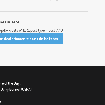
enes suerte ...
pdb->posts WHERE post_type = 'post' AND
ar aleatoriamente a una de las fotos
re of the Day"
.
&
Jerry Bonnell
(
USRA
)
o