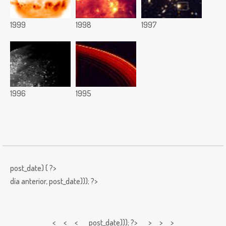
1999
1998
1997
1996
1995
post_date) { ?>
día anterior,
post_date))); ?>
< < <
post_date))); ?> > > >