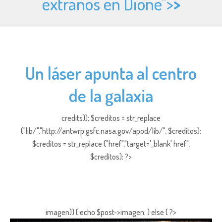
extraños en Dione">
>
Un láser apunta al centro
de la galaxia
credits)); $creditos = str_replace
("lib/","http://antwrp.gsfc.nasa.gov/apod/lib/", $creditos);
$creditos = str_replace ("href","target='_blank' href",
$creditos); ?>
imagen)) { echo $post->imagen; } else { ?>