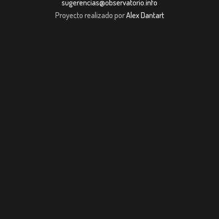
sugerencias@observatorio.info
Proyecto realizado por
Alex Dantart
et giriş
casibom giriş
Jojobet
casibom giriş
Jojobet
casibom