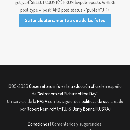
get_var("SELECT COUNT(*) FROM $wpdb->posts WHERE
post_type = 'post' AND post_status = 'publish'"); ?>
Saltar aleatoriamente a una de las fotos
1995-2026
Observatorio.info
es la
traducción oficial
en español
de
"Astronomical Picture of the Day"
.
Un servicio de la
NASA
con los siguientes
políticas de uso
creado
por
Robert Nemiroff
(
MTU
) &
Jerry Bonnell
(
USRA
)
Donaciones
| Comentarios y sugerencias: