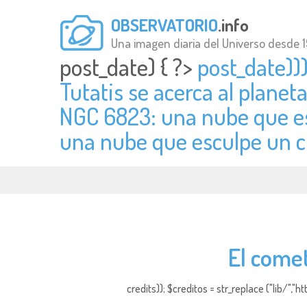
OBSERVATORIO
.info
Una imagen diaria del Universo desde 
post_date) { ?>
post_date)))
Tutatis se acerca al planeta
NGC 6823: una nube que esc
una nube que esculpe un c
El come
credits)); $creditos = str_replace ("lib/","