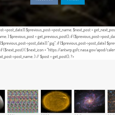
st->post_date)).$previous_post->post_name; $next_post = get_next_post()
e; } $previous_post = get_previous_post(); if ($previous_post->post_da
previous_post->post_date)).".jpg"; if ($previous_post->post_date) $prev
if ($next_post) { $next_icon = "https://antwrp.gsfc.nasa.gov/apod/calen
t_post->post_name; } // $post = get_post(); ?>