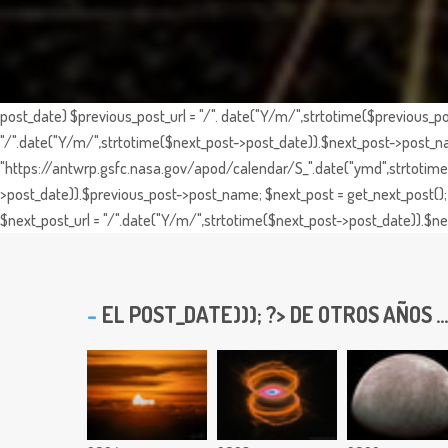
post_date) $previous_post_url = "/". date("Y/m/",strtotime($previous_po
"/".date("Y/m/",strtotime($next_post->post_date)).$next_post->post_nam
"https://antwrp.gsfc.nasa.gov/apod/calendar/S_".date("ymd",strtotime($
>post_date)).$previous_post->post_name; $next_post = get_next_post(); 
$next_post_url = "/".date("Y/m/",strtotime($next_post->post_date)).$nex
EL
POST_DATE))); ?> DE OTROS AÑOS ...