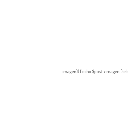
imagen)) { echo $post->imagen; } els