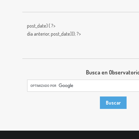
post_date) { ?>
día anterior,
post_date))); ?>
Busca en Observatori