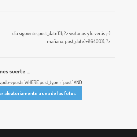
día siguiente,
post_date))); ?>
visitanos y lo verás ;-)
mañana,
post_date)+86400)); ?>
enes suerte ...
pdb->posts WHERE post_type = 'post' AND
ar aleatoriamente a una de las fotos