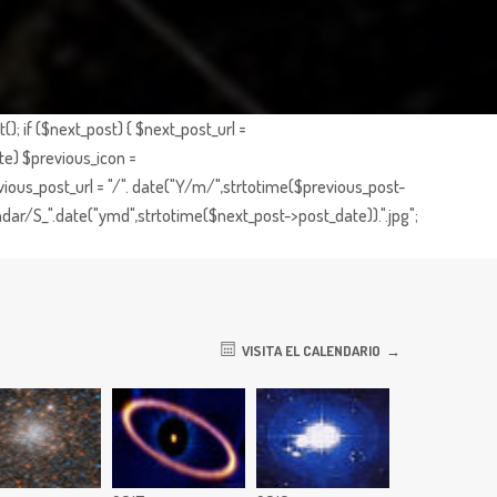
; if ($next_post) { $next_post_url =
te) $previous_icon =
ious_post_url = "/". date("Y/m/",strtotime($previous_post-
dar/S_".date("ymd",strtotime($next_post->post_date)).".jpg";
VISITA EL CALENDARIO