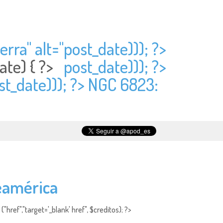
erra" alt="
post_date))); ?>
ate) { ?>
post_date))); ?>
st_date))); ?> NGC 6823:
eamérica
"href","target='_blank' href", $creditos); ?>