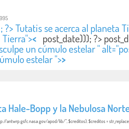
1995
; ?> Tutatis se acerca al planeta Ti
 Tierra">
<
post_date))); ?>
post_d
ulpe un cúmulo estelar " alt="
po
úmulo estelar ">
>
ta Hale-Bopp y la Nebulosa Nort
http://antwrp.gsfc.nasa.gov/apod/lib/", $creditos); $creditos = str_replace (