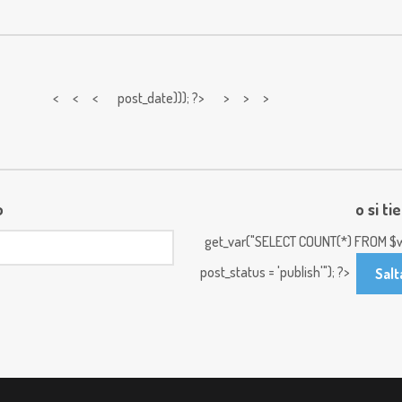
< < <
post_date))); ?> > > >
o
o si ti
get_var("SELECT COUNT(*) FROM $w
post_status = 'publish'"); ?>
Salt