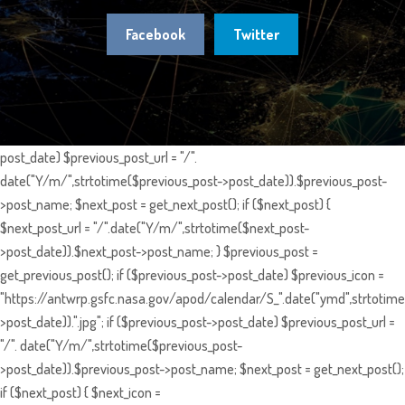
Facebook
Twitter
post_date) $previous_post_url = "/".
date("Y/m/",strtotime($previous_post->post_date)).$previous_post-
>post_name; $next_post = get_next_post(); if ($next_post) {
$next_post_url = "/".date("Y/m/",strtotime($next_post-
>post_date)).$next_post->post_name; } $previous_post =
get_previous_post(); if ($previous_post->post_date) $previous_icon =
"https://antwrp.gsfc.nasa.gov/apod/calendar/S_".date("ymd",strtotime
>post_date)).".jpg"; if ($previous_post->post_date) $previous_post_url =
"/". date("Y/m/",strtotime($previous_post-
>post_date)).$previous_post->post_name; $next_post = get_next_post();
if ($next_post) { $next_icon =