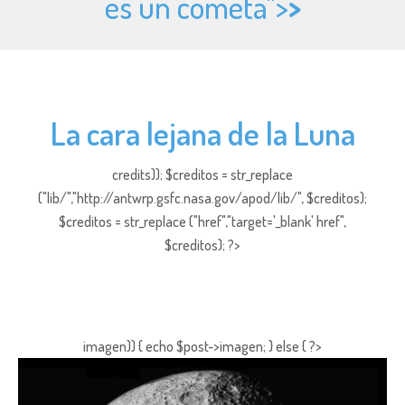
es un cometa">
>
La cara lejana de la Luna
credits)); $creditos = str_replace
("lib/","http://antwrp.gsfc.nasa.gov/apod/lib/", $creditos);
$creditos = str_replace ("href","target='_blank' href",
$creditos); ?>
imagen)) { echo $post->imagen; } else { ?>