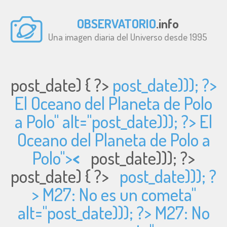
OBSERVATORIO
.info
Una imagen diaria del Universo desde 1995
post_date) { ?>
post_date))); ?>
El Oceano del Planeta de Polo
a Polo" alt="
post_date))); ?> El
Oceano del Planeta de Polo a
Polo">
<
post_date))); ?>
post_date) { ?>
post_date))); ?
> M27: No es un cometa"
alt="
post_date))); ?> M27: No