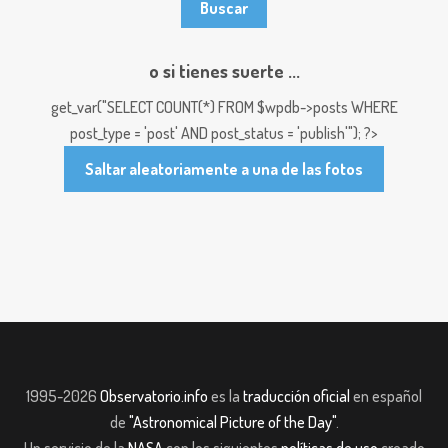
o si tienes suerte ...
get_var("SELECT COUNT(*) FROM $wpdb->posts WHERE
post_type = 'post' AND post_status = 'publish'"); ?>
Saltar aleatoriamente a una de las fotos
1995-2026
Observatorio.info
es la
traducción oficial
en español
de
"Astronomical Picture of the Day"
.
Un servicio de la
NASA
con los siguientes
políticas de uso
creado