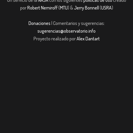
por
Robert Nemiroff
(
MTU
) &
Jerry Bonnell
(
USRA
)
Donaciones
| Comentarios y sugerencias:
sugerencias@observatorio.info
Proyecto realizado por
Alex Dantart
ndpashabet
Casibom