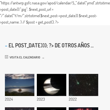
"https://antwrp.gsfc.nasa.gov/apod/calendar/S_".date("ymd",strtotime
>post_date)).".jpg"; $next_post_url =
"/".date("Y/m/",strtotime($next_post->post_date)).$next_post-
>post_name; } // $post = get_post(); ?>
EL
POST_DATE))); ?> DE OTROS AÑOS ...
VISITA EL CALENDARIO
2024
2023
2022