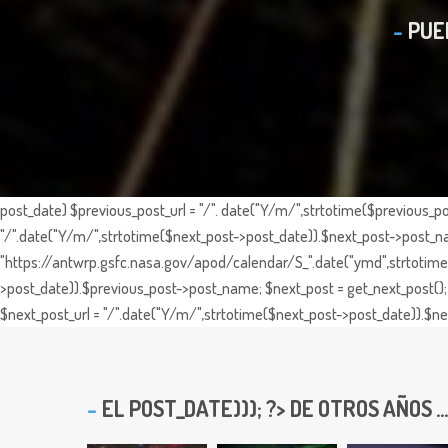
PUE
post_date) $previous_post_url = "/". date("Y/m/",strtotime($previous_po
"/".date("Y/m/",strtotime($next_post->post_date)).$next_post->post_nam
"https://antwrp.gsfc.nasa.gov/apod/calendar/S_".date("ymd",strtotime($
>post_date)).$previous_post->post_name; $next_post = get_next_post(); 
$next_post_url = "/".date("Y/m/",strtotime($next_post->post_date)).$nex
EL
POST_DATE))); ?> DE OTROS AÑOS ...