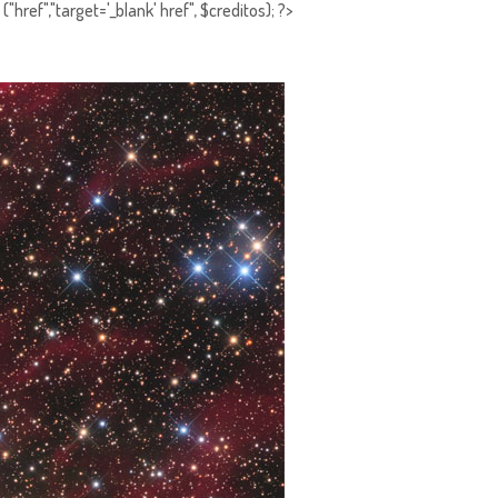
"href","target='_blank' href", $creditos); ?>