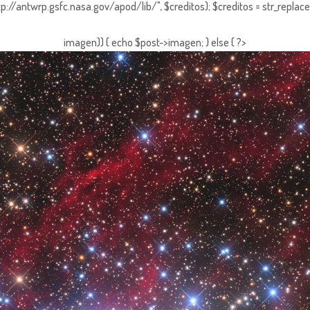
http://antwrp.gsfc.nasa.gov/apod/lib/", $creditos); $creditos = str_replace (
imagen)) { echo $post->imagen; } else { ?>