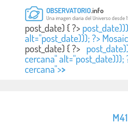
OBSERVATORIO
.info
Una imagen diaria del Universo desde 
post_date) { ?>
post_date))
alt="
post_date))); ?> Mosai
post_date) { ?>
post_date))
cercana" alt="
post_date))); 
cercana">
>
M41