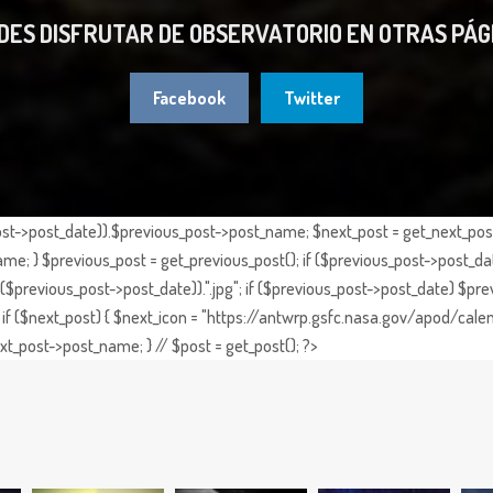
DES DISFRUTAR DE OBSERVATORIO EN OTRAS PÁG
Facebook
Twitter
st->post_date)).$previous_post->post_name; $next_post = get_next_post()
e; } $previous_post = get_previous_post(); if ($previous_post->post_da
previous_post->post_date)).".jpg"; if ($previous_post->post_date) $prev
if ($next_post) { $next_icon = "https://antwrp.gsfc.nasa.gov/apod/calen
t_post->post_name; } // $post = get_post(); ?>