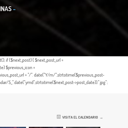
INAS
; if ($next_post) { $next_post_url =
te) $previous_icon =
ious_post_url = "/". date("Y/m/",strtotime($previous_post-
dar/S_".date("ymd",strtotime($next_post->post_date)).".jpg";
VISITA EL CALENDARIO