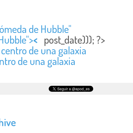
drómeda de Hubble"
 Hubble">
<
post_date))); ?>
l centro de una galaxia
entro de una galaxia
hive