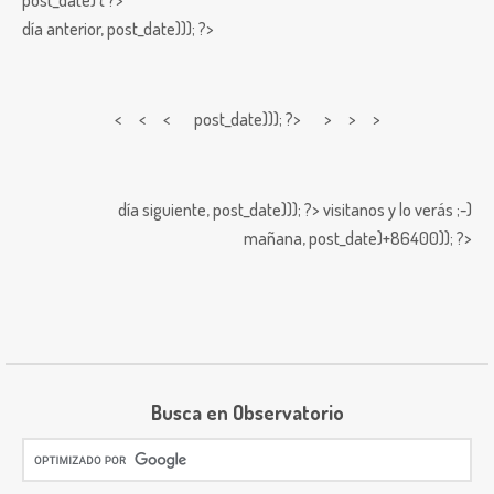
post_date) { ?>
día anterior,
post_date))); ?>
< < <
post_date))); ?> > > >
día siguiente,
post_date))); ?>
visitanos y lo verás ;-)
mañana,
post_date)+86400)); ?>
Busca en Observatorio