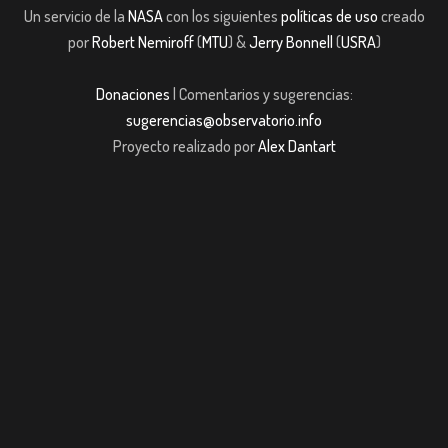
Un servicio de la
NASA
con los siguientes
políticas de uso
creado
por
Robert Nemiroff
(
MTU
) &
Jerry Bonnell
(
USRA
)
Donaciones
| Comentarios y sugerencias:
sugerencias@observatorio.info
Proyecto realizado por
Alex Dantart
casibom giriş
casibom giriş
Jojobet
casibom giriş