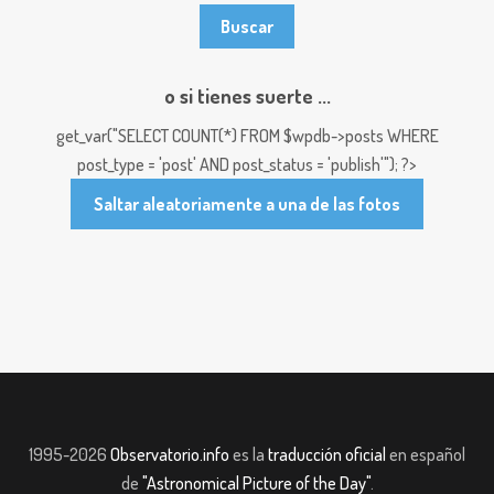
o si tienes suerte ...
get_var("SELECT COUNT(*) FROM $wpdb->posts WHERE
post_type = 'post' AND post_status = 'publish'"); ?>
Saltar aleatoriamente a una de las fotos
1995-2026
Observatorio.info
es la
traducción oficial
en español
de
"Astronomical Picture of the Day"
.