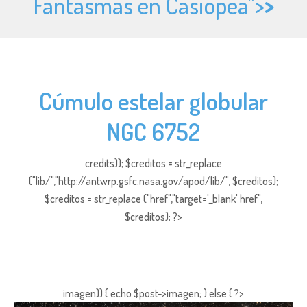
Fantasmas en Casiopea">
>
Cúmulo estelar globular
NGC 6752
credits)); $creditos = str_replace
("lib/","http://antwrp.gsfc.nasa.gov/apod/lib/", $creditos);
$creditos = str_replace ("href","target='_blank' href",
$creditos); ?>
imagen)) { echo $post->imagen; } else { ?>