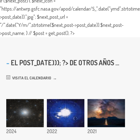
if ($next_post) { $next_icon =
"https://antwrp.gsfc.nasa.gov/apod/calendar/S_".date("ymd",strtotime
>post_date)).".jpg"; $next_post_url =
"/".date("Y/m/",strtotime($next_post->post_date)).$next_post-
>post_name; } // $post = get_post(); ?>
EL
POST_DATE))); ?> DE OTROS AÑOS ...
VISITA EL CALENDARIO
2024
2022
2021