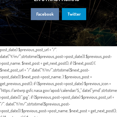
Facebook
Twitter
post_date) $previous_post_url = "/".
date("Y/m/",strtotime($previous_post->post_date)).$previous_post-
>post_name; $next_post = get_next_post(); if ($next_post) {
$next_post_url = "/".date("Y/m/",strtotime($next_post-
>post_date)).$next_post->post_name; } $previous_post =
get_previous_post(); if ($previous_post->post_date) $previous_icon =
"https://antwrp.gsfc.nasa.gov/apod/calendar/S_".date("ymd",strtotime
>post_date)).".jpg"; if ($previous_post->post_date) $previous_post_url =
"/". date("Y/m/",strtotime($previous_post-
>post_date)).$previous_post->post_name; $next_post = get_next_post();