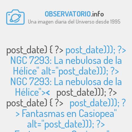
OBSERVATORIO
.info
Una imagen diaria del Universo desde 1995
post_date) { ?>
post_date))); ?>
NGC 7293: La nebulosa de la
Hélice" alt="
post_date))); ?>
NGC 7293: La nebulosa de la
Hélice">
<
post_date))); ?>
post_date) { ?>
post_date))); ?
> Fantasmas en Casiopea"
alt="
post_date))); ?>