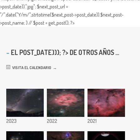
>post_date)).".jpg"; $next_post_url =
"/".date("Y/m/",strtotime($next_post->post_date)).$next_post-
>post_name; } // $post = get_post(); ?>
EL
POST_DATE))); ?> DE OTROS AÑOS ...
VISITA EL CALENDARIO
2023
2022
2021