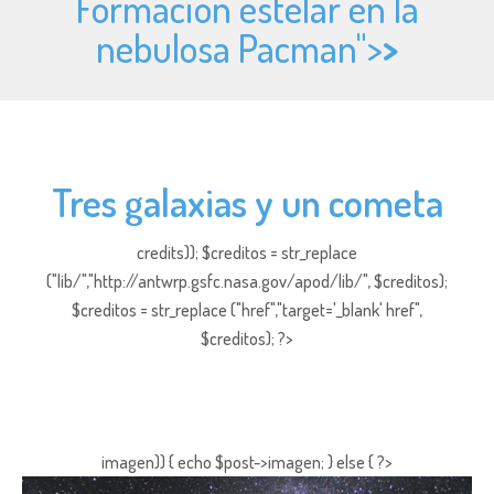
Formación estelar en la
nebulosa Pacman">
>
Tres galaxias y un cometa
credits)); $creditos = str_replace
("lib/","http://antwrp.gsfc.nasa.gov/apod/lib/", $creditos);
$creditos = str_replace ("href","target='_blank' href",
$creditos); ?>
imagen)) { echo $post->imagen; } else { ?>