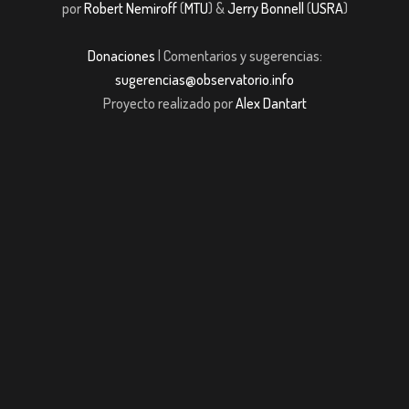
por
Robert Nemiroff
(
MTU
) &
Jerry Bonnell
(
USRA
)
Donaciones
| Comentarios y sugerencias:
sugerencias@observatorio.info
Proyecto realizado por
Alex Dantart
bet giriş
casibom giriş
casibom giriş
casibom
Grandpashabet