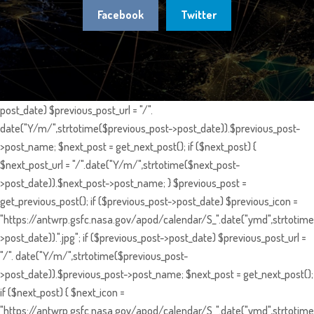
Facebook
Twitter
post_date) $previous_post_url = "/".
date("Y/m/",strtotime($previous_post->post_date)).$previous_post-
>post_name; $next_post = get_next_post(); if ($next_post) {
$next_post_url = "/".date("Y/m/",strtotime($next_post-
>post_date)).$next_post->post_name; } $previous_post =
get_previous_post(); if ($previous_post->post_date) $previous_icon =
"https://antwrp.gsfc.nasa.gov/apod/calendar/S_".date("ymd",strtotime
>post_date)).".jpg"; if ($previous_post->post_date) $previous_post_url =
"/". date("Y/m/",strtotime($previous_post-
>post_date)).$previous_post->post_name; $next_post = get_next_post();
if ($next_post) { $next_icon =
"https://antwrp.gsfc.nasa.gov/apod/calendar/S_".date("ymd",strtotime