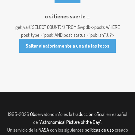
o si tienes suerte ...
get_var("SELECT COUNT(*) FROM $wpdb->posts WHERE
post_type = 'post' AND post_status = 'publish'"); ?>
Saltar aleatoriamente a una de las fotos
1995-2026
Observatorio.info
es la
traducción oficial
en español
de
"Astronomical Picture of the Day"
.
Un servicio de la
NASA
con los siguientes
políticas de uso
creado