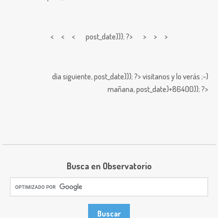
< < <
post_date))); ?> > > >
día siguiente,
post_date))); ?>
visitanos y lo verás ;-)
mañana,
post_date)+86400)); ?>
Busca en Observatorio