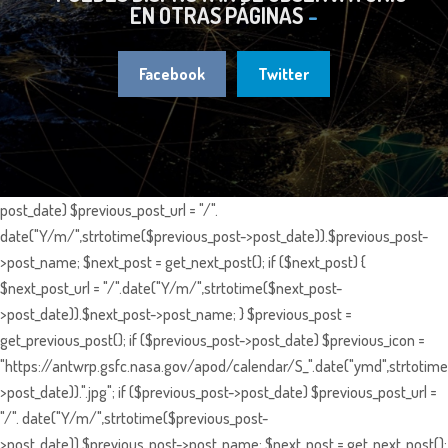
EN OTRAS PÁGINAS
Facebook
Twitter
post_date) $previous_post_url = "/".
date("Y/m/",strtotime($previous_post->post_date)).$previous_post-
>post_name; $next_post = get_next_post(); if ($next_post) {
$next_post_url = "/".date("Y/m/",strtotime($next_post-
>post_date)).$next_post->post_name; } $previous_post =
get_previous_post(); if ($previous_post->post_date) $previous_icon =
"https://antwrp.gsfc.nasa.gov/apod/calendar/S_".date("ymd",strtotime
>post_date)).".jpg"; if ($previous_post->post_date) $previous_post_url =
"/". date("Y/m/",strtotime($previous_post-
>post_date)).$previous_post->post_name; $next_post = get_next_post();