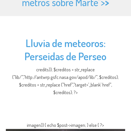
metros sobre Marte">
>
Lluvia de meteoros:
Perseidas de Perseo
credits)); $creditos = str_replace
("lib/","http://antwrp.gsfc.nasa.gov/apod/lib/", $creditos);
$creditos = str_replace ("href","target='_blank' href",
$creditos); ?>
imagen)) { echo $post->imagen; } else { ?>