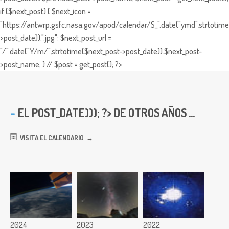
if ($next_post) { $next_icon =
"https://antwrp.gsfc.nasa.gov/apod/calendar/S_".date("ymd",strtotime
>post_date)).".jpg"; $next_post_url =
"/".date("Y/m/",strtotime($next_post->post_date)).$next_post-
>post_name; } // $post = get_post(); ?>
EL
POST_DATE))); ?> DE OTROS AÑOS ...
VISITA EL CALENDARIO
2024
2023
2022