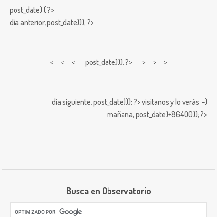
post_date) { ?>
día anterior,
post_date))); ?>
< < <
post_date))); ?> > > >
día siguiente,
post_date))); ?>
visitanos y lo verás ;-)
mañana,
post_date)+86400)); ?>
Busca en Observatorio