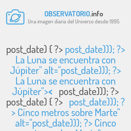
OBSERVATORIO
.info
Una imagen diaria del Universo desde 1995
post_date) { ?>
post_date))); ?>
La Luna se encuentra con
Júpiter" alt="
post_date))); ?>
La Luna se encuentra con
Júpiter">
<
post_date))); ?>
post_date) { ?>
post_date))); ?
> Cinco metros sobre Marte"
alt="
post_date))); ?> Cinco