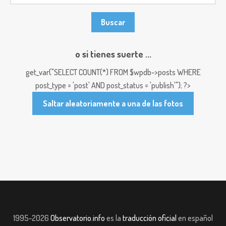
o si tienes suerte ...
get_var("SELECT COUNT(*) FROM $wpdb->posts WHERE
post_type = 'post' AND post_status = 'publish'"); ?>
Saltar aleatoriamente a una de las fotos
1995-2026
Observatorio.info
es la
traducción oficial
en español