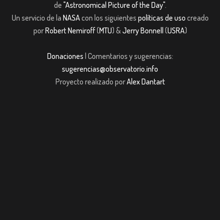
de
"Astronomical Picture of the Day"
.
Un servicio de la
NASA
con los siguientes
políticas de uso
creado
por
Robert Nemiroff
(
MTU
) &
Jerry Bonnell
(
USRA
)
Donaciones
| Comentarios y sugerencias:
sugerencias@observatorio.info
Proyecto realizado por
Alex Dantart
iriş
casibom giriş
Jojobet
casibom giriş