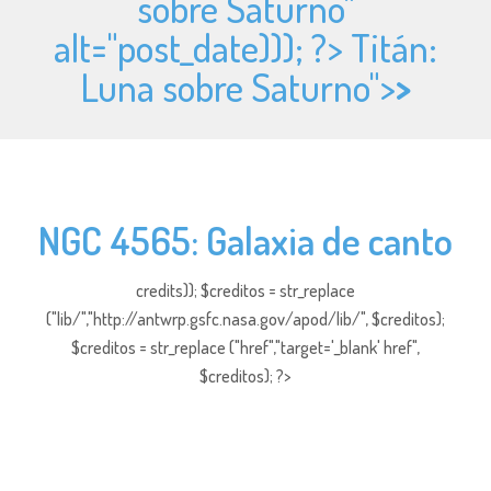
sobre Saturno"
alt="
post_date))); ?> Titán:
Luna sobre Saturno">
>
NGC 4565: Galaxia de canto
credits)); $creditos = str_replace
("lib/","http://antwrp.gsfc.nasa.gov/apod/lib/", $creditos);
$creditos = str_replace ("href","target='_blank' href",
$creditos); ?>