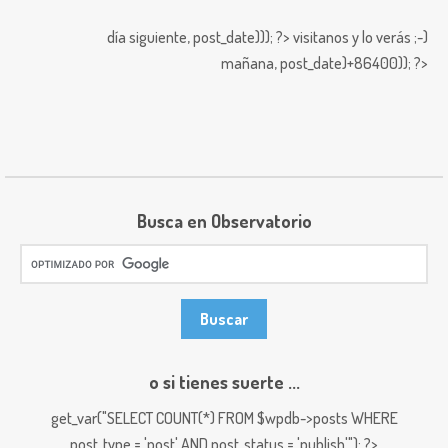
día siguiente,
post_date))); ?>
visitanos y lo verás ;-)
mañana,
post_date)+86400)); ?>
Busca en Observatorio
o si tienes suerte ...
get_var("SELECT COUNT(*) FROM $wpdb->posts WHERE
post_type = 'post' AND post_status = 'publish'"); ?>