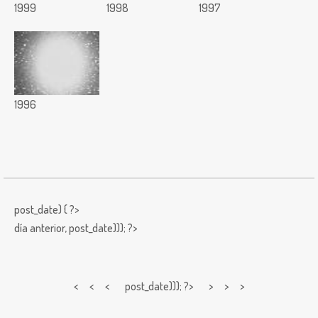
1999
1998
1997
1996
post_date) { ?>
día anterior,
post_date))); ?>
< < <
post_date))); ?> > > >