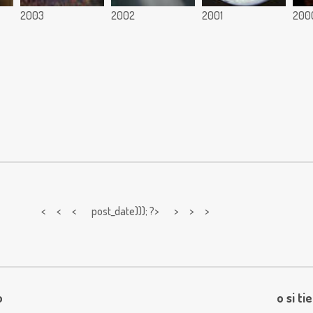
2003
2002
2001
200
< < <
post_date))); ?> > > >
o
o si ti