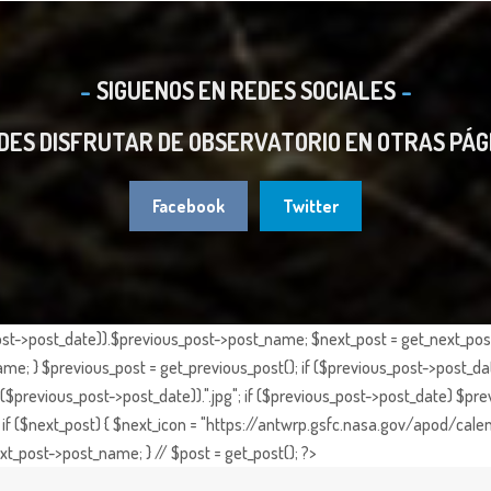
SIGUENOS EN REDES SOCIALES
DES DISFRUTAR DE OBSERVATORIO EN OTRAS PÁG
Facebook
Twitter
st->post_date)).$previous_post->post_name; $next_post = get_next_post()
e; } $previous_post = get_previous_post(); if ($previous_post->post_da
previous_post->post_date)).".jpg"; if ($previous_post->post_date) $prev
if ($next_post) { $next_icon = "https://antwrp.gsfc.nasa.gov/apod/calen
t_post->post_name; } // $post = get_post(); ?>