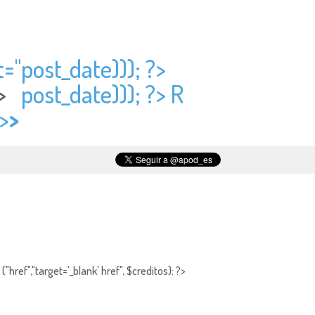
t="
post_date))); ?>
 ?>
post_date))); ?> R
">
>
"href","target='_blank' href", $creditos); ?>