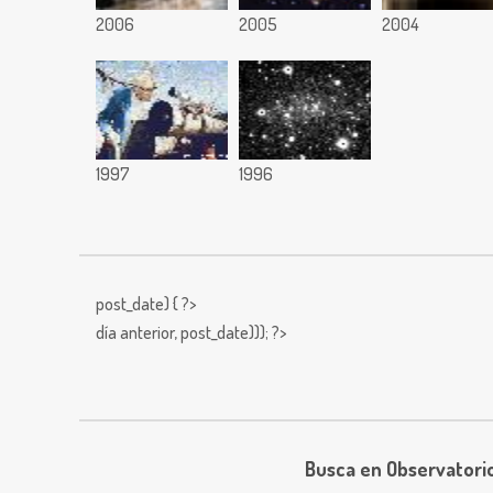
2006
2005
2004
1997
1996
post_date) { ?>
día anterior,
post_date))); ?>
Busca en Observatori