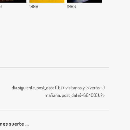
0
1999
1998
día siguiente,
post_date))); ?>
visitanos y lo verás ;-)
mañana,
post_date)+86400)); ?>
enes suerte ...