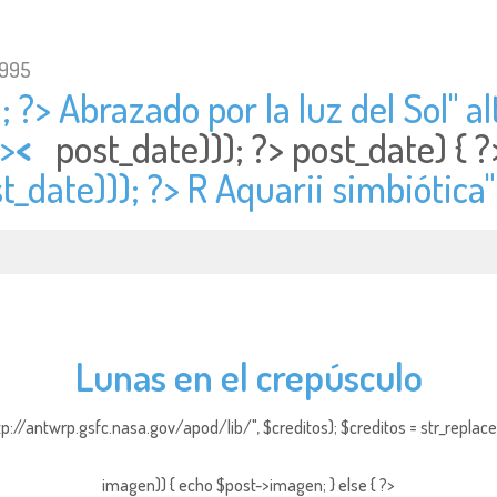
1995
; ?> Abrazado por la luz del Sol" al
">
<
post_date))); ?>
post_date) {
t_date))); ?> R Aquarii simbiótica
Lunas en el crepúsculo
http://antwrp.gsfc.nasa.gov/apod/lib/", $creditos); $creditos = str_replace (
imagen)) { echo $post->imagen; } else { ?>