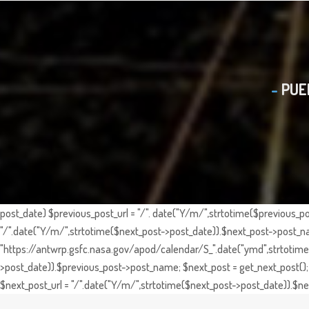
PUE
post_date) $previous_post_url = "/". date("Y/m/",strtotime($previous_po
"/".date("Y/m/",strtotime($next_post->post_date)).$next_post->post_nam
"https://antwrp.gsfc.nasa.gov/apod/calendar/S_".date("ymd",strtotime($
>post_date)).$previous_post->post_name; $next_post = get_next_post(); 
$next_post_url = "/".date("Y/m/",strtotime($next_post->post_date)).$nex