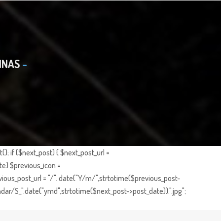
INAS
; if ($next_post) { $next_post_url =
te) $previous_icon =
ious_post_url = "/". date("Y/m/",strtotime($previous_post-
dar/S_".date("ymd",strtotime($next_post->post_date)).".jpg";