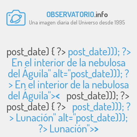
OBSERVATORIO
.info
Una imagen diaria del Universo desde 1995
post_date) { ?>
post_date))); ?>
En el interior de la nebulosa
del Águila" alt="
post_date))); ?
> En el interior de la nebulosa
del Águila">
<
post_date))); ?>
post_date) { ?>
post_date))); ?
> Lunación" alt="
post_date)));
?> Lunación">
>