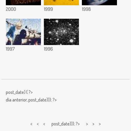
2000
1999
1998
1997
1996
post_date) { ?>
día anterior,
post_date))); ?>
< < <
post_date))); ?> > > >