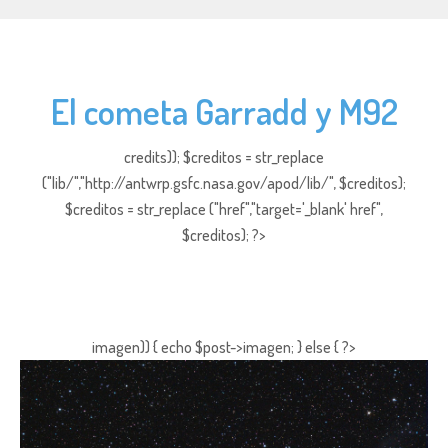
El cometa Garradd y M92
credits)); $creditos = str_replace
("lib/","http://antwrp.gsfc.nasa.gov/apod/lib/", $creditos);
$creditos = str_replace ("href","target='_blank' href",
$creditos); ?>
imagen)) { echo $post->imagen; } else { ?>