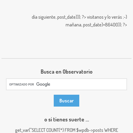
día siguiente,
post_date))); ?>
visitanos y lo verás ;-)
mañana,
post_date)+86400)); ?>
Busca en Observatorio
o si tienes suerte ...
get_var("SELECT COUNT(*) FROM $wpdb->posts WHERE