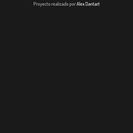
Proyecto realizado por
Alex Dantart
Jojobet
casibom giriş