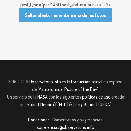
post_type = 'post' AND post_status = 'publish'"); ?>
Saltar aleatoriamente a una de las fotos
1995-2026
Observatorio.info
es la
traducción oficial
en español
de
"Astronomical Picture of the Day"
.
Un servicio de la
NASA
con los siguientes
políticas de uso
creado
por
Robert Nemiroff
(
MTU
) &
Jerry Bonnell
(
USRA
)
Donaciones
| Comentarios y sugerencias:
sugerencias@observatorio.info