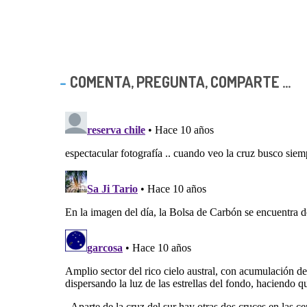
COMENTA, PREGUNTA, COMPARTE ...