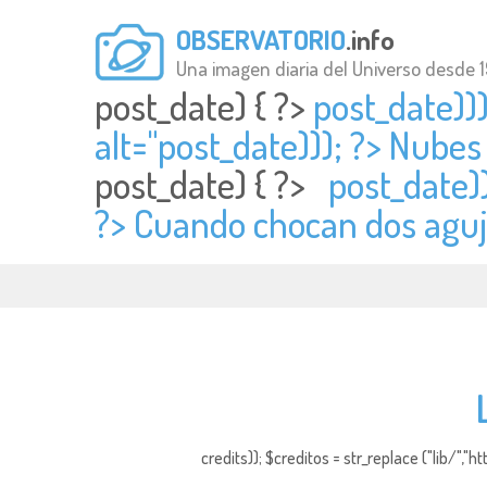
OBSERVATORIO
.info
Una imagen diaria del Universo desde 
post_date) { ?>
post_date)
alt="
post_date))); ?> Nub
post_date) { ?>
post_date)
?> Cuando chocan dos aguj
credits)); $creditos = str_replace ("lib/","