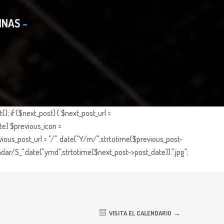
INAS
; if ($next_post) { $next_post_url =
te) $previous_icon =
ious_post_url = "/". date("Y/m/",strtotime($previous_post-
dar/S_".date("ymd",strtotime($next_post->post_date)).".jpg";
VISITA EL CALENDARIO