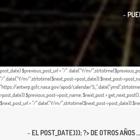
PUE
post_date) $previous_post_url = "/". date("Y/m/",strtotime($previous_po
"/".date("Y/m/",strtotime($next_post->post_date)).$next_post->post_nam
"https://antwrp.gsfc.nasa.gov/apod/calendar/S_".date("ymd",strtotime($
>post_date)).$previous_post->post_name; $next_post = get_next_post(); 
$next_post_url = "/".date("Y/m/",strtotime($next_post->post_date)).$nex
EL
POST_DATE))); ?> DE OTROS AÑOS ...