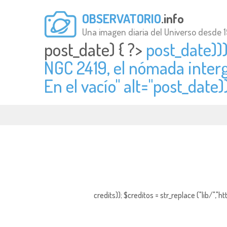
OBSERVATORIO
.info
Una imagen diaria del Universo desde 
post_date) { ?>
post_date)))
NGC 2419, el nómada interg
En el vacío" alt="
post_date))
credits)); $creditos = str_replace ("lib/","