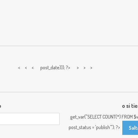
< < <
post_date))); ?> > > >
o
o si ti
get_var("SELECT COUNT(*) FROM $w
post_status = 'publish'"); ?>
Salt