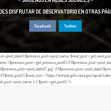
DES DISFRUTAR DE OBSERVATORIO EN OTRAS PÁG
Facebook
Twitter
st->post_date)).$previous_post->post_name; $next_post = get_next_post()
e; } $previous_post = get_previous_post(); if ($previous_post->post_da
previous_post->post_date)).".jpg"; if ($previous_post->post_date) $prev
if ($next_post) { $next_icon = "https://antwrp.gsfc.nasa.gov/apod/calen
t_post->post_name; } // $post = get_post(); ?>