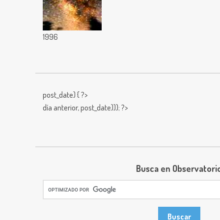
1996
post_date) { ?>
día anterior,
post_date))); ?>
Busca en Observatori