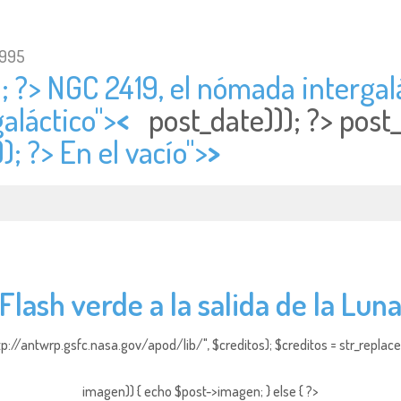
1995
; ?> NGC 2419, el nómada intergalá
aláctico">
<
post_date))); ?>
post
); ?> En el vacío">
>
Flash verde a la salida de la Lun
http://antwrp.gsfc.nasa.gov/apod/lib/", $creditos); $creditos = str_replace (
imagen)) { echo $post->imagen; } else { ?>