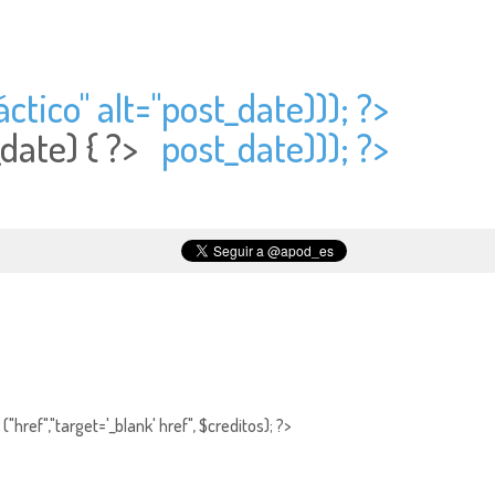
ctico" alt="
post_date))); ?>
_date) { ?>
post_date))); ?>
a
"href","target='_blank' href", $creditos); ?>