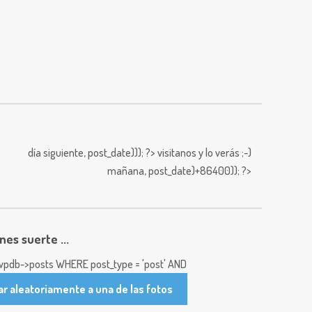
día siguiente,
post_date))); ?>
visitanos y lo verás ;-)
mañana,
post_date)+86400)); ?>
enes suerte ...
pdb->posts WHERE post_type = 'post' AND
ar aleatoriamente a una de las fotos