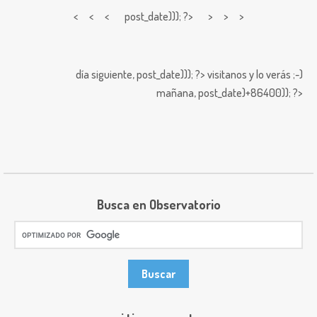
< < <
post_date))); ?> > > >
día siguiente,
post_date))); ?>
visitanos y lo verás ;-)
mañana,
post_date)+86400)); ?>
Busca en Observatorio