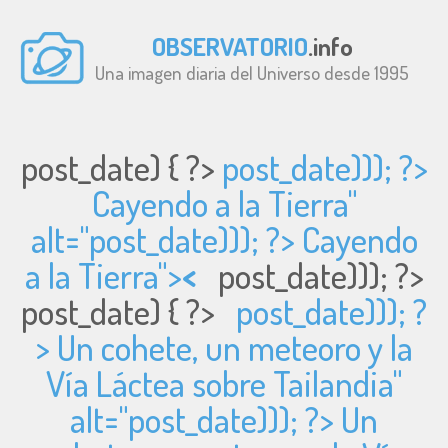
OBSERVATORIO
.info
Una imagen diaria del Universo desde 1995
post_date) { ?>
post_date))); ?>
Cayendo a la Tierra"
alt="
post_date))); ?> Cayendo
a la Tierra">
<
post_date))); ?>
post_date) { ?>
post_date))); ?
> Un cohete, un meteoro y la
Vía Láctea sobre Tailandia"
alt="
post_date))); ?> Un