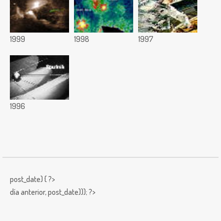
1999
1998
1997
1996
post_date) { ?>
día anterior,
post_date))); ?>