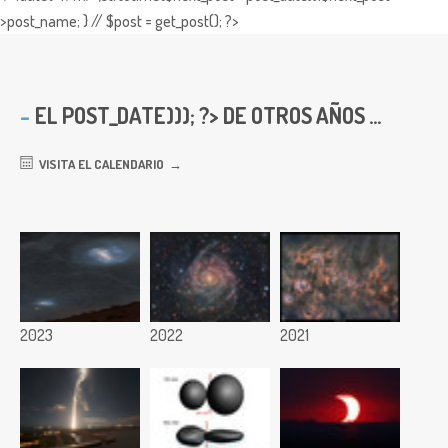
>post_name; } // $post = get_post(); ?>
EL
POST_DATE))); ?> DE OTROS AÑOS ...
VISITA EL CALENDARIO
2023
2022
2021