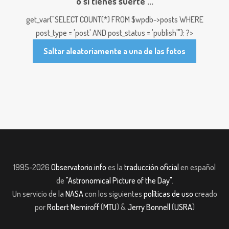
o si tienes suerte ...
get_var("SELECT COUNT(*) FROM $wpdb->posts WHERE
post_type = 'post' AND post_status = 'publish'"); ?>
Saltar aleatoriamente a una de las fotos
1995-2026
Observatorio.info
es la
traducción oficial
en español
de
"Astronomical Picture of the Day"
.
Un servicio de la
NASA
con los siguientes
políticas de uso
creado
por
Robert Nemiroff
(
MTU
) &
Jerry Bonnell
(
USRA
)