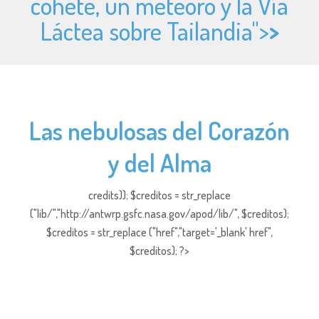
cohete, un meteoro y la Vía
Láctea sobre Tailandia">
>
Las nebulosas del Corazón
y del Alma
credits)); $creditos = str_replace
("lib/","http://antwrp.gsfc.nasa.gov/apod/lib/", $creditos);
$creditos = str_replace ("href","target='_blank' href",
$creditos); ?>