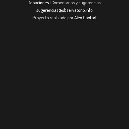
Donaciones
| Comentarios y sugerencias:
sugerencias@observatorio.info
Proyecto realizado por
Alex Dantart
sibom giriş
Jojobet