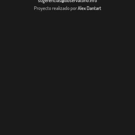
sugerencias@observatorio.info
Proyecto realizado por
Alex Dantart
t
Casibom