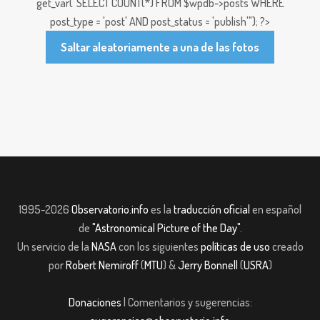
get_var("SELECT COUNT(*) FROM $wpdb->posts WHERE
post_type = 'post' AND post_status = 'publish'"); ?>
Saltar aleatoriamente a una de las fotos
1995-2026
Observatorio.info
es la
traducción oficial
en español
de
"Astronomical Picture of the Day"
.
Un servicio de la
NASA
con los siguientes
políticas de uso
creado
por
Robert Nemiroff
(
MTU
) &
Jerry Bonnell
(
USRA
)
Donaciones
| Comentarios y sugerencias: