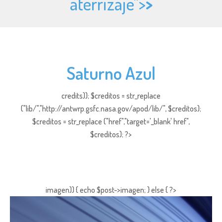
aterrizaje">
>
Saturno Azul
credits)); $creditos = str_replace
("lib/","http://antwrp.gsfc.nasa.gov/apod/lib/", $creditos);
$creditos = str_replace ("href","target='_blank' href",
$creditos); ?>
imagen)) { echo $post->imagen; } else { ?>