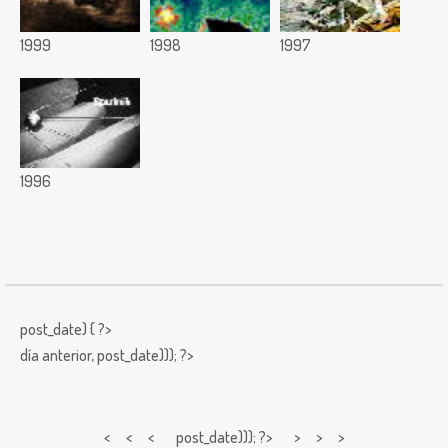
1999
1998
1997
1996
post_date) { ?>
día anterior,
post_date))); ?>
< < <
post_date))); ?> > > >