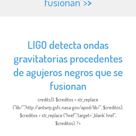
fusionan">
>
LIGO detecta ondas
gravitatorias procedentes
de agujeros negros que se
fusionan
credits)); $creditos = str_replace
("lib/","http://antwrp.gsfc.nasa.gov/apod/lib/", $creditos);
$creditos = str_replace ("href","target='_blank' href",
$creditos); ?>