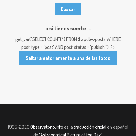
o si tienes suerte ...
get_var("SELECT COUNT(*) FROM $wpdb->posts WHERE
post_type = 'post' AND post_status = 'publish'"); ?>
Saltar aleatoriamente a una de las fotos
1995-2026
Observatorio.info
es la
traducción oficial
en español
de
"Astronomical Picture of the Day"
.