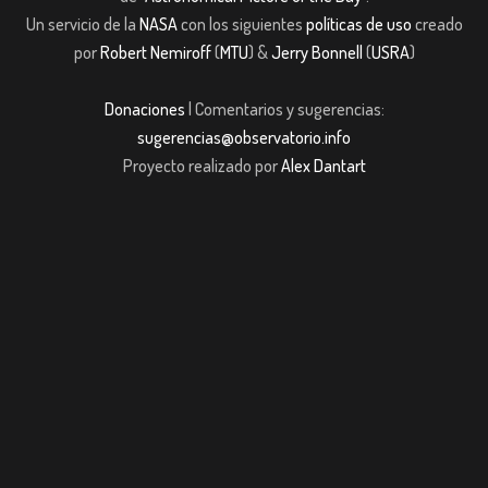
Un servicio de la
NASA
con los siguientes
políticas de uso
creado
por
Robert Nemiroff
(
MTU
) &
Jerry Bonnell
(
USRA
)
Donaciones
| Comentarios y sugerencias:
sugerencias@observatorio.info
Proyecto realizado por
Alex Dantart
m giriş