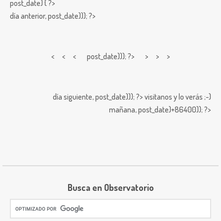
post_date) { ?>
día anterior,
post_date))); ?>
< < <
post_date))); ?> > > >
día siguiente,
post_date))); ?>
visitanos y lo verás ;-)
mañana,
post_date)+86400)); ?>
Busca en Observatorio