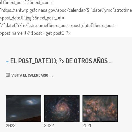
if ($next_post) { $next_icon =
"https://antwrp.gsfc.nasa.gov/apod/calendar/S_".date("ymd",strtotime
>post_date)).".jpg"; $next_post_url =
"/".date("Y/m/",strtotime($next_post->post_date)).$next_post-
>post_name; } // $post = get_post(); ?>
EL
POST_DATE))); ?> DE OTROS AÑOS ...
VISITA EL CALENDARIO
2023
2022
2021