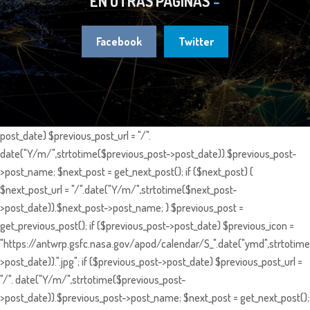
EN OTRAS PÁGINAS
Facebook
Twitter
post_date) $previous_post_url = "/".
date("Y/m/",strtotime($previous_post->post_date)).$previous_post-
>post_name; $next_post = get_next_post(); if ($next_post) {
$next_post_url = "/".date("Y/m/",strtotime($next_post-
>post_date)).$next_post->post_name; } $previous_post =
get_previous_post(); if ($previous_post->post_date) $previous_icon =
"https://antwrp.gsfc.nasa.gov/apod/calendar/S_".date("ymd",strtotime
>post_date)).".jpg"; if ($previous_post->post_date) $previous_post_url =
"/". date("Y/m/",strtotime($previous_post-
>post_date)).$previous_post->post_name; $next_post = get_next_post();