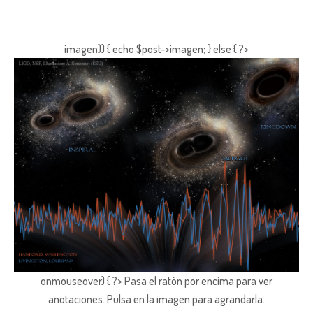
imagen)) { echo $post->imagen; } else { ?>
onmouseover) { ?> Pasa el ratón por encima para ver
anotaciones.
Pulsa en la imagen para agrandarla.