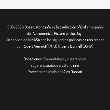
1995-2026
Observatorio.info
es la
traducción oficial
en español
de
"Astronomical Picture of the Day"
.
Un servicio de la
NASA
con los siguientes
políticas de uso
creado
por
Robert Nemiroff
(
MTU
) &
Jerry Bonnell
(
USRA
)
Donaciones
| Comentarios y sugerencias:
sugerencias@observatorio.info
Proyecto realizado por
Alex Dantart
dpashabet
Casibom