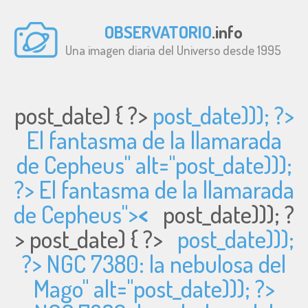
OBSERVATORIO
.info
Una imagen diaria del Universo desde 1995
post_date) { ?>
post_date))); ?>
El fantasma de la llamarada
de Cepheus" alt="
post_date)));
?> El fantasma de la llamarada
de Cepheus">
<
post_date))); ?
>
post_date) { ?>
post_date)));
?> NGC 7380: la nebulosa del
Mago" alt="
post_date))); ?>