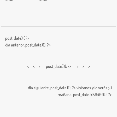
post_date) { ?>
día anterior,
post_date))); ?>
< < <
post_date))); ?> > > >
día siguiente,
post_date))); ?>
visitanos y lo verás ;-)
mañana,
post_date)+86400)); ?>