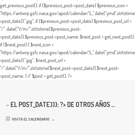
get_previous_post(); if ($previous_post->post_date) $previous_icon =
"https://antwrp.gsfc.nasa.gov/apod/calendar/S_".date("ymd",strtotime
>post_date)).".jpg"; if ($previous_post->post_date) $previous_post_url =
"/". date("Y/m/",strtotime($previous_post-
>post_date)).$previous_post->post_name; $next_post = get_next_post();
if ($next_post) { $next_icon =
"https://antwrp.gsfc.nasa.gov/apod/calendar/S_".date("ymd",strtotime
>post_date)).".jpg"; $next_post_url =
"/".date("Y/m/",strtotime($next_post->post_date)).$next_post-
>post_name; } // $post = get_post(); ?>
EL
POST_DATE))); ?> DE OTROS AÑOS ...
VISITA EL CALENDARIO