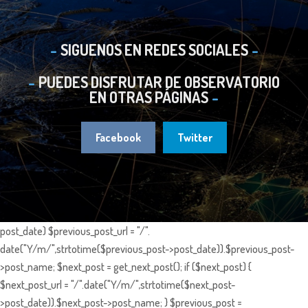
SIGUENOS EN REDES SOCIALES
PUEDES DISFRUTAR DE OBSERVATORIO
EN OTRAS PÁGINAS
Facebook
Twitter
post_date) $previous_post_url = "/".
date("Y/m/",strtotime($previous_post->post_date)).$previous_post-
>post_name; $next_post = get_next_post(); if ($next_post) {
$next_post_url = "/".date("Y/m/",strtotime($next_post-
>post_date)).$next_post->post_name; } $previous_post =