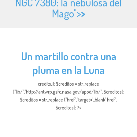
NGC 7380: la nebulosa del
Mago">
>
Un martillo contra una
pluma en la Luna
credits)); $creditos = str_replace
("lib/","http://antwrp.gsfc.nasa.gov/apod/lib/", $creditos);
$creditos = str_replace ("href","target='_blank' href",
$creditos); ?>