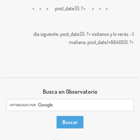
< < <
post_date))); ?> > > >
día siguiente,
post_date))); ?>
visitanos y lo verás ;-)
mañana,
post_date)+86400)); ?>
Busca en Observatorio