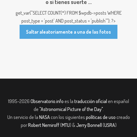
o si tienes suerte ...
get_var("SELECT COUNT(*) FROM $wpdb->posts WHERE
post_type = 'post' AND post_status = 'publish'"); ?>
Saltar aleatoriamente a una de las fotos
1995-2026
Observatorio.info
es la
traducción oficial
en español
de
"Astronomical Picture of the Day"
.
Un servicio de la
NASA
con los siguientes
políticas de uso
creado
por
Robert Nemiroff
(
MTU
) &
Jerry Bonnell
(
USRA
)