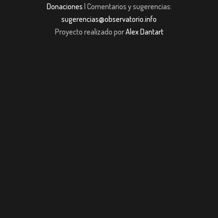
Donaciones
| Comentarios y sugerencias:
sugerencias@observatorio.info
Proyecto realizado por
Alex Dantart
riş
casibom giriş
casibom giriş
Jojobet
casibom giriş