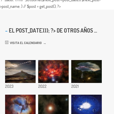
>post_name; } // $post = get_post(); ?>
EL
POST_DATE))); ?> DE OTROS AÑOS ...
VISITA EL CALENDARIO
2023
2022
2021