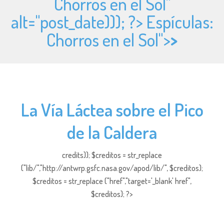
Chorros en el Sol"
alt="
post_date))); ?> Espículas:
Chorros en el Sol">
>
La Vía Láctea sobre el Pico
de la Caldera
credits)); $creditos = str_replace
("lib/","http://antwrp.gsfc.nasa.gov/apod/lib/", $creditos);
$creditos = str_replace ("href","target='_blank' href",
$creditos); ?>