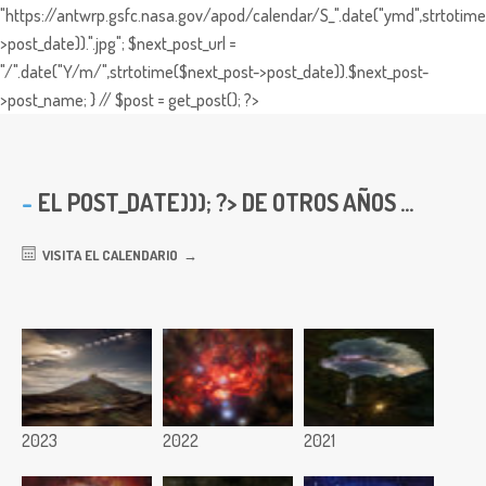
"https://antwrp.gsfc.nasa.gov/apod/calendar/S_".date("ymd",strtotime
>post_date)).".jpg"; $next_post_url =
"/".date("Y/m/",strtotime($next_post->post_date)).$next_post-
>post_name; } // $post = get_post(); ?>
EL
POST_DATE))); ?> DE OTROS AÑOS ...
VISITA EL CALENDARIO
2023
2022
2021