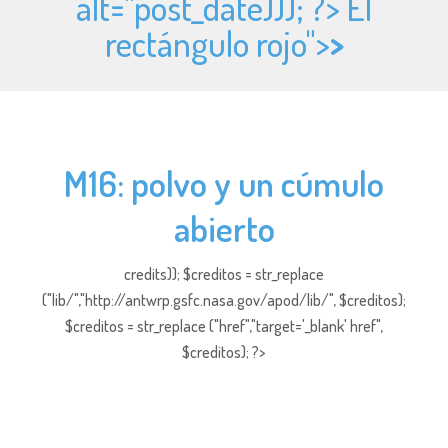
alt="
post_date))); ?> El
rectángulo rojo">
>
M16: polvo y un cúmulo
abierto
credits)); $creditos = str_replace
("lib/","http://antwrp.gsfc.nasa.gov/apod/lib/", $creditos);
$creditos = str_replace ("href","target='_blank' href",
$creditos); ?>