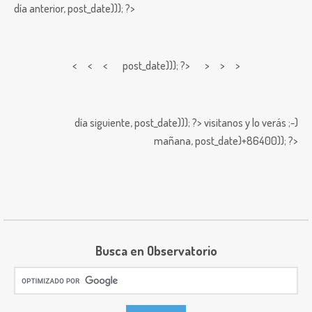
día anterior,
post_date))); ?>
< < <
post_date))); ?> > > >
día siguiente,
post_date))); ?>
visitanos y lo verás ;-)
mañana,
post_date)+86400)); ?>
Busca en Observatorio