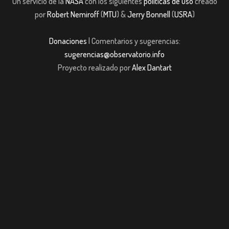
Un servicio de la
NASA
con los siguientes
políticas de uso
creado
por
Robert Nemiroff
(
MTU
) &
Jerry Bonnell
(
USRA
)
Donaciones
| Comentarios y sugerencias:
sugerencias@observatorio.info
Proyecto realizado por
Alex Dantart
m giriş
casibom giriş
Jojobet
casibom giriş