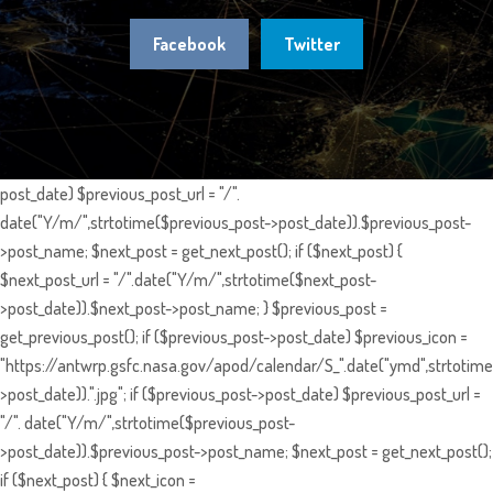
Facebook
Twitter
post_date) $previous_post_url = "/".
date("Y/m/",strtotime($previous_post->post_date)).$previous_post-
>post_name; $next_post = get_next_post(); if ($next_post) {
$next_post_url = "/".date("Y/m/",strtotime($next_post-
>post_date)).$next_post->post_name; } $previous_post =
get_previous_post(); if ($previous_post->post_date) $previous_icon =
"https://antwrp.gsfc.nasa.gov/apod/calendar/S_".date("ymd",strtotime
>post_date)).".jpg"; if ($previous_post->post_date) $previous_post_url =
"/". date("Y/m/",strtotime($previous_post-
>post_date)).$previous_post->post_name; $next_post = get_next_post();
if ($next_post) { $next_icon =