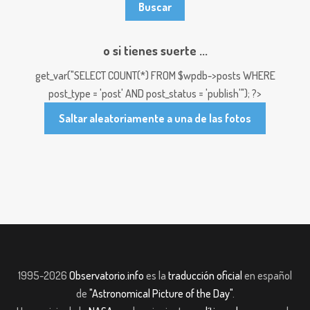
o si tienes suerte ...
get_var("SELECT COUNT(*) FROM $wpdb->posts WHERE
post_type = 'post' AND post_status = 'publish'"); ?>
Saltar aleatoriamente a una de las fotos
1995-2026
Observatorio.info
es la
traducción oficial
en español
de
"Astronomical Picture of the Day"
.