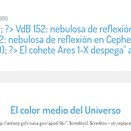
1995
); ?> VdB 152: nebulosa de reflexi
52: nebulosa de reflexión en Ceph
); ?> El cohete Ares 1-X despega" a
El color medio del Universo
http://antwrp.gsfc.nasa.gov/apod/lib/", $creditos); $creditos = str_replace (