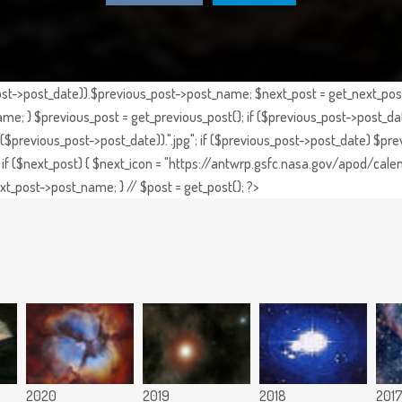
st->post_date)).$previous_post->post_name; $next_post = get_next_post()
e; } $previous_post = get_previous_post(); if ($previous_post->post_da
previous_post->post_date)).".jpg"; if ($previous_post->post_date) $prev
if ($next_post) { $next_icon = "https://antwrp.gsfc.nasa.gov/apod/calen
t_post->post_name; } // $post = get_post(); ?>
2020
2019
2018
201