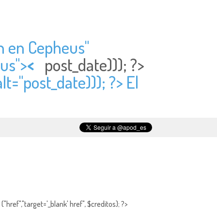
ón en Cepheus"
eus">
<
post_date))); ?>
lt="
post_date))); ?> El
"href","target='_blank' href", $creditos); ?>