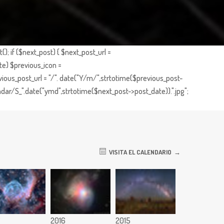
; if ($next_post) { $next_post_url =
te) $previous_icon =
ious_post_url = "/". date("Y/m/",strtotime($previous_post-
dar/S_".date("ymd",strtotime($next_post->post_date)).".jpg";
VISITA EL CALENDARIO
7
2016
2015