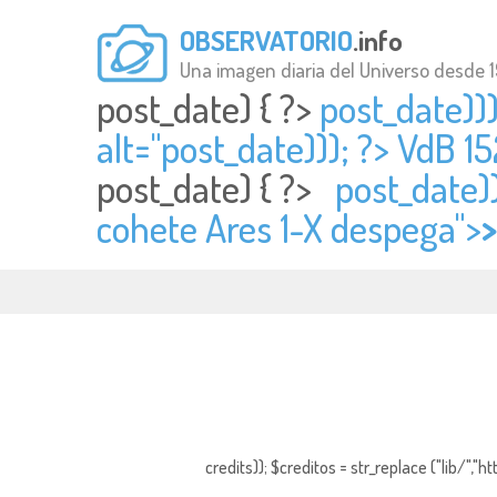
OBSERVATORIO
.info
Una imagen diaria del Universo desde 
post_date) { ?>
post_date))
alt="
post_date))); ?> VdB 1
post_date) { ?>
post_date))
cohete Ares 1-X despega">
>
credits)); $creditos = str_replace ("lib/","