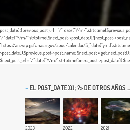
post_date) $previous_post_url = "/". date("Y/m/",strtotime($previous_po
"/".date("Y/m/",strtotime($next_post->post_date)).$next_post->post_nam
"https://antwrp.gsfc.nasa.gov/apod/calendar/S_".date("ymd",strtotime($
>post_date)).$previous_post->post_name; $next_post = get_next_post(); 
$next_post_url = "/".date("Y/m/",strtotime($next_post->post_date)).$nex
EL
POST_DATE))); ?> DE OTROS AÑOS ...
2023
2022
2021