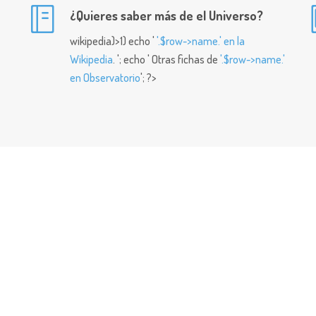
¿Quieres saber más de el Universo?
wikipedia)>1) echo '
'.$row->name.' en la
Wikipedia
. '; echo ' Otras fichas de
'.$row->name.'
en Observatorio
'; ?>