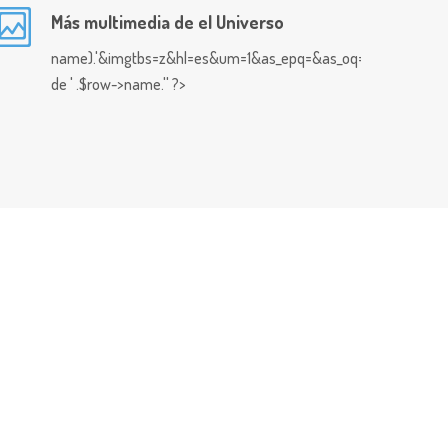
Más multimedia de el Universo
name).'&imgtbs=z&hl=es&um=1&as_epq=&as_oq=&as_eq=&imgty
de ' .$row->name.'' ?>