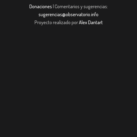
Donaciones
| Comentarios y sugerencias:
sugerencias@observatorio.info
Proyecto realizado por
Alex Dantart
asibom