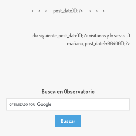
< < <
post_date))); ?> > > >
día siguiente,
post_date))); ?>
visitanos y lo verás ;-)
mañana,
post_date)+86400)); ?>
Busca en Observatorio