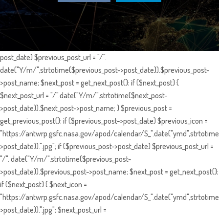
post_date) $previous_post_url = "/".
date("Y/m/",strtotime($previous_post->post_date)).$previous_post-
>post_name; $next_post = get_next_post(); if ($next_post) {
$next_post_url = "/".date("Y/m/",strtotime($next_post-
>post_date)).$next_post->post_name; } $previous_post =
get_previous_post(); if ($previous_post->post_date) $previous_icon =
"https://antwrp.gsfc.nasa.gov/apod/calendar/S_".date("ymd",strtotime
>post_date)).".jpg"; if ($previous_post->post_date) $previous_post_url =
"/". date("Y/m/",strtotime($previous_post-
>post_date)).$previous_post->post_name; $next_post = get_next_post();
if ($next_post) { $next_icon =
"https://antwrp.gsfc.nasa.gov/apod/calendar/S_".date("ymd",strtotime
>post_date)).".jpg"; $next_post_url =