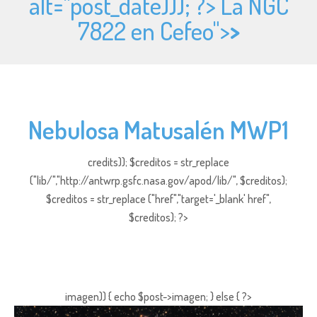
alt="
post_date))); ?> La NGC
7822 en Cefeo">
>
Nebulosa Matusalén MWP1
credits)); $creditos = str_replace
("lib/","http://antwrp.gsfc.nasa.gov/apod/lib/", $creditos);
$creditos = str_replace ("href","target='_blank' href",
$creditos); ?>
imagen)) { echo $post->imagen; } else { ?>