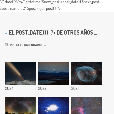
"/".date("Y/m/",strtotime($next_post->post_date)).$next_post-
>post_name; } // $post = get_post(); ?>
EL
POST_DATE))); ?> DE OTROS AÑOS ...
VISITA EL CALENDARIO
2024
2022
2021