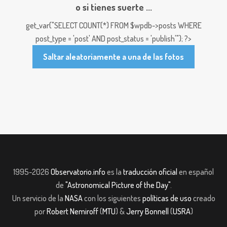
o si tienes suerte ...
get_var("SELECT COUNT(*) FROM $wpdb->posts WHERE
post_type = 'post' AND post_status = 'publish'"); ?>
Saltar aleatoriamente a una de las fotos
1995-2026
Observatorio.info
es la
traducción oficial
en español
de
"Astronomical Picture of the Day"
.
Un servicio de la
NASA
con los siguientes
políticas de uso
creado
por
Robert Nemiroff
(
MTU
) &
Jerry Bonnell
(
USRA
)