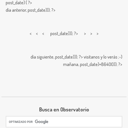
post_date) { ?>
día anterior,
post_date))); ?>
< < <
post_date))); ?> > > >
día siguiente,
post_date))); ?>
visitanos y lo verás ;-)
mañana,
post_date)+86400)); ?>
Busca en Observatorio