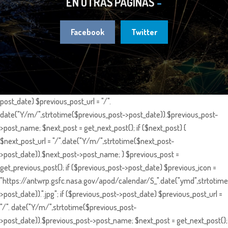
EN OTRAS PÁGINAS
Facebook
Twitter
post_date) $previous_post_url = "/".
date("Y/m/",strtotime($previous_post->post_date)).$previous_post-
>post_name; $next_post = get_next_post(); if ($next_post) {
$next_post_url = "/".date("Y/m/",strtotime($next_post-
>post_date)).$next_post->post_name; } $previous_post =
get_previous_post(); if ($previous_post->post_date) $previous_icon =
"https://antwrp.gsfc.nasa.gov/apod/calendar/S_".date("ymd",strtotime
>post_date)).".jpg"; if ($previous_post->post_date) $previous_post_url =
"/". date("Y/m/",strtotime($previous_post-
>post_date)).$previous_post->post_name; $next_post = get_next_post();