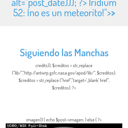
alt="
post_date))); ?> Iridium
52: ¡no es un meteorito!">
>
Siguiendo las Manchas
credits)); $creditos = str_replace
("lib/","http://antwrp.gsfc.nasa.gov/apod/lib/", $creditos);
$creditos = str_replace ("href","target='_blank' href",
$creditos); ?>
imagen)) { echo $post->imagen; } else { ?>