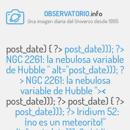
OBSERVATORIO
.info
Una imagen diaria del Universo desde 1995
post_date) { ?>
post_date))); ?>
NGC 2261: la nebulosa variable
de Hubble " alt="
post_date))); ?
> NGC 2261: la nebulosa
variable de Hubble ">
<
post_date))); ?>
post_date) { ?>
post_date))); ?> Iridium 52:
¡no es un meteorito!"