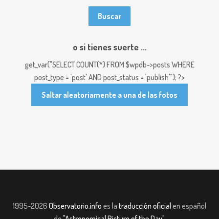
o si tienes suerte ...
get_var("SELECT COUNT(*) FROM $wpdb->posts WHERE
post_type = 'post' AND post_status = 'publish'"); ?>
Saltar aleatoriamente a una de las fotos
1995-2026
Observatorio.info
es la
traducción oficial
en español
de
"Astronomical Picture of the Day"
.