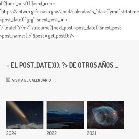
if ($next_post) { $next_icon =
"https://antwrp.gsfc.nasa.gov/apod/calendar/S_".date("ymd",strtotime
>post_date)).".jpg"; $next_post_url =
"/".date("Y/m/",strtotime($next_post->post_date)).$next_post-
>post_name; } // $post = get_post(); ?>
EL
POST_DATE))); ?> DE OTROS AÑOS ...
VISITA EL CALENDARIO
2024
2022
2021