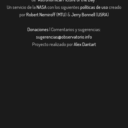
Un servicio de la
NASA
con los siguientes
políticas de uso
creado
por
Robert Nemiroff
(
MTU
) &
Jerry Bonnell
(
USRA
)
Donaciones
| Comentarios y sugerencias:
sugerencias@observatorio.info
Proyecto realizado por
Alex Dantart
obet giriş
casibom giriş
Jojobet
casibom giriş
Jojobet
casibom