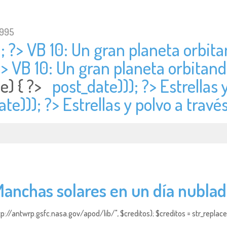
1995
); ?> VB 10: Un gran planeta orbi
?> VB 10: Un gran planeta orbitan
te) { ?>
post_date))); ?> Estrellas 
te))); ?> Estrellas y polvo a travé
anchas solares en un día nubla
http://antwrp.gsfc.nasa.gov/apod/lib/", $creditos); $creditos = str_replace (