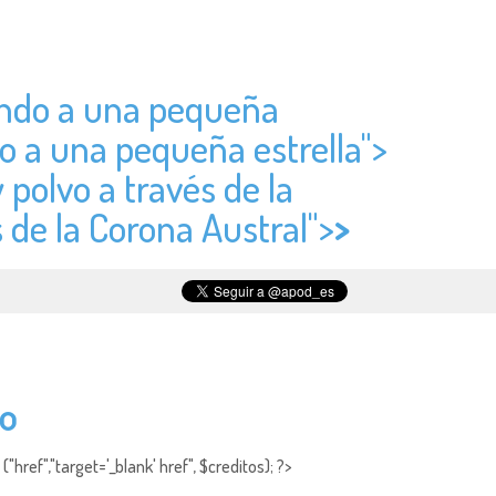
tando a una pequeña
do a una pequeña estrella">
y polvo a través de la
s de la Corona Austral">
>
do
"href","target='_blank' href", $creditos); ?>