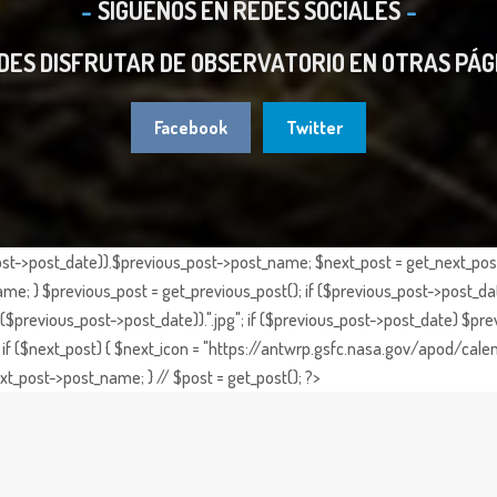
SIGUENOS EN REDES SOCIALES
DES DISFRUTAR DE OBSERVATORIO EN OTRAS PÁG
Facebook
Twitter
st->post_date)).$previous_post->post_name; $next_post = get_next_post()
e; } $previous_post = get_previous_post(); if ($previous_post->post_da
previous_post->post_date)).".jpg"; if ($previous_post->post_date) $prev
if ($next_post) { $next_icon = "https://antwrp.gsfc.nasa.gov/apod/calen
t_post->post_name; } // $post = get_post(); ?>