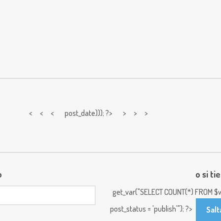
< < <
post_date))); ?> > > >
o
o si ti
get_var("SELECT COUNT(*) FROM $w
post_status = 'publish'"); ?>
Salt