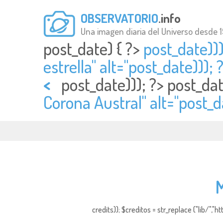
OBSERVATORIO
.info
Una imagen diaria del Universo desde 
post_date) { ?>
post_date))
estrella" alt="
post_date))); 
<
post_date))); ?>
post_da
Corona Austral" alt="
post_da
M
credits)); $creditos = str_replace ("lib/","