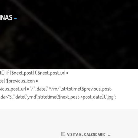
INAS
; if ($next_post) { $next_post_url =
te) $previous_icon =
ious_post_url = "/". date("Y/m/",strtotime($previous_post-
dar/S_".date("ymd",strtotime($next_post->post_date)).".jpg";
VISITA EL CALENDARIO