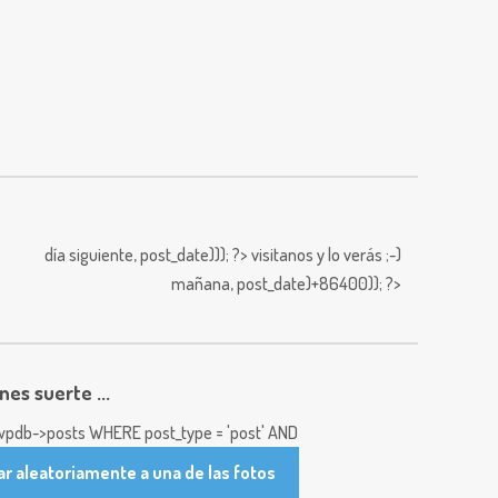
día siguiente,
post_date))); ?>
visitanos y lo verás ;-)
mañana,
post_date)+86400)); ?>
enes suerte ...
pdb->posts WHERE post_type = 'post' AND
ar aleatoriamente a una de las fotos