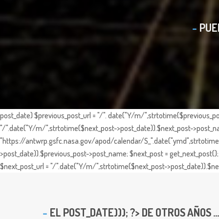
PUE
post_date) $previous_post_url = "/". date("Y/m/",strtotime($previous_po
"/".date("Y/m/",strtotime($next_post->post_date)).$next_post->post_nam
"https://antwrp.gsfc.nasa.gov/apod/calendar/S_".date("ymd",strtotime($
>post_date)).$previous_post->post_name; $next_post = get_next_post(); 
$next_post_url = "/".date("Y/m/",strtotime($next_post->post_date)).$nex
EL
POST_DATE))); ?> DE OTROS AÑOS ...