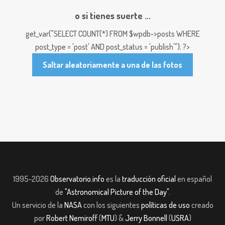
o si tienes suerte ...
get_var("SELECT COUNT(*) FROM $wpdb->posts WHERE
post_type = 'post' AND post_status = 'publish'"); ?>
Saltar aleatoriamente a una de las fotos
1995-2026
Observatorio.info
es la
traducción oficial
en español
de
"Astronomical Picture of the Day"
.
Un servicio de la
NASA
con los siguientes
políticas de uso
creado
por
Robert Nemiroff
(
MTU
) &
Jerry Bonnell
(
USRA
)