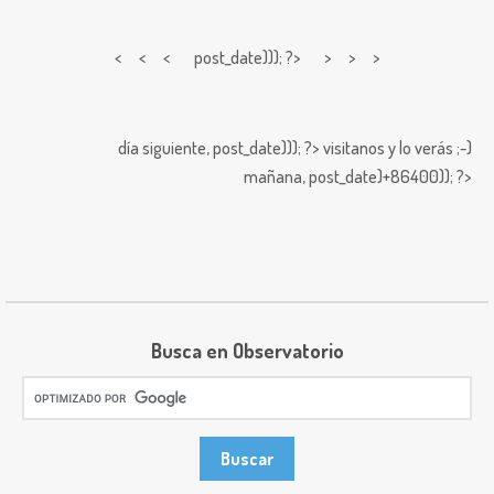
< < <
post_date))); ?> > > >
día siguiente,
post_date))); ?>
visitanos y lo verás ;-)
mañana,
post_date)+86400)); ?>
Busca en Observatorio