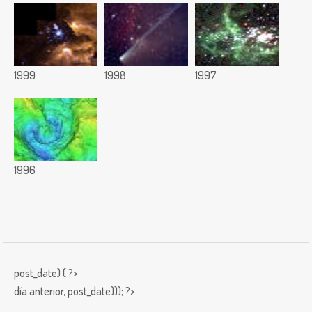
1999
1998
1997
1996
post_date) { ?>
día anterior,
post_date))); ?>