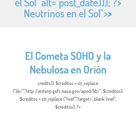
el Sol" alt="
post_date))); ?>
Neutrinos en el Sol">
>
El Cometa SOHO y la
Nebulosa en Orión
credits)); $creditos = str_replace
("lib/","http://antwrp.gsfc.nasa.gov/apod/lib/", $creditos);
$creditos = str_replace ("href","target='_blank' href",
$creditos); ?>