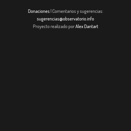
Donaciones
| Comentarios y sugerencias:
sugerencias@observatorio.info
Proyecto realizado por
Alex Dantart
t giriş
casibom giriş
Jojobet
casibom giriş
Jojobet
casibom