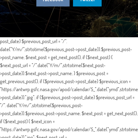
post_date) $previous_post_url = "/".
date("Y/m/",strtotime($previous_post->post_date)).$previous_post-
>post_name; $next_post = get_next_post(); if ($next_post) {
$next_post_url = "/".date("Y/m/",strtotime($next_post-
>post_date)).$next_post->post_name; } $previous_post =
get_previous_post(); if ($previous_post->post_date) $previous_icon =
"https://antwrp.gsfc.nasa.gov/apod/calendar/S_".date("ymd",strtotime
>post_date)).".jpg"; if ($previous_post->post_date) $previous_post_url =
"/". date("Y/m/",strtotime($previous_post-
>post_date)).$previous_post->post_name; $next_post = get_next_post();
if ($next_post) { $next_icon =
"https://antwrp.gsfc.nasa.gov/apod/calendar/S_".date("ymd",strtotime
>post_date)).".jpg"; $next_post_url =