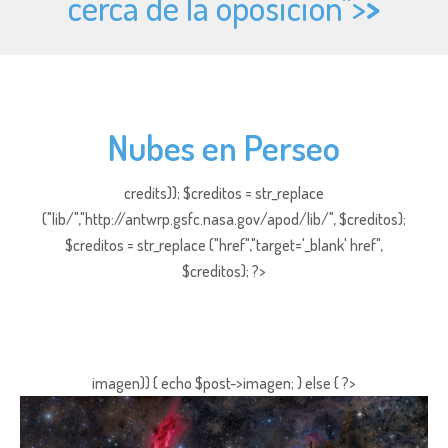
cerca de la oposición">
>
Nubes en Perseo
credits)); $creditos = str_replace
("lib/","http://antwrp.gsfc.nasa.gov/apod/lib/", $creditos);
$creditos = str_replace ("href","target='_blank' href",
$creditos); ?>
imagen)) { echo $post->imagen; } else { ?>