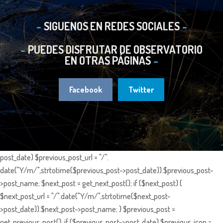
SIGUENOS EN REDES SOCIALES
PUEDES DISFRUTAR DE OBSERVATORIO
EN OTRAS PÁGINAS
Facebook
Twitter
post_date) $previous_post_url = "/".
date("Y/m/",strtotime($previous_post->post_date)).$previous_post-
>post_name; $next_post = get_next_post(); if ($next_post) {
$next_post_url = "/".date("Y/m/",strtotime($next_post-
>post_date)).$next_post->post_name; } $previous_post =
get_previous_post(); if ($previous_post->post_date) $previous_icon =