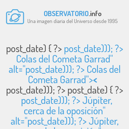
OBSERVATORIO
.info
Una imagen diaria del Universo desde 1995
post_date) { ?>
post_date))); ?>
Colas del Cometa Garrad"
alt="
post_date))); ?> Colas del
Cometa Garrad">
<
post_date))); ?>
post_date) { ?>
post_date))); ?> Júpiter,
cerca de la oposición"
alt="
post_date))); ?> Júpiter,