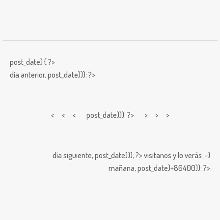
post_date) { ?>
día anterior,
post_date))); ?>
< < <
post_date))); ?> > > >
día siguiente,
post_date))); ?>
visitanos y lo verás ;-)
mañana,
post_date)+86400)); ?>