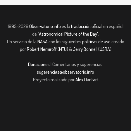
1995-2026
Observatorio.info
es la
traducción oficial
en español
de
"Astronomical Picture of the Day"
.
Un servicio de la
NASA
con los siguientes
políticas de uso
creado
por
Robert Nemiroff
(
MTU
) &
Jerry Bonnell
(
USRA
)
Donaciones
| Comentarios y sugerencias:
sugerencias@observatorio.info
Proyecto realizado por
Alex Dantart
ndpashabet
Casibom