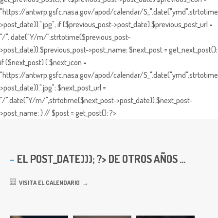
"https://antwrp.gsfc.nasa.gov/apod/calendar/S_".date("ymd",strtotime
>post_date)).".jpg"; if ($previous_post->post_date) $previous_post_url =
"/". date("Y/m/",strtotime($previous_post-
>post_date)).$previous_post->post_name; $next_post = get_next_post();
if ($next_post) { $next_icon =
"https://antwrp.gsfc.nasa.gov/apod/calendar/S_".date("ymd",strtotime
>post_date)).".jpg"; $next_post_url =
"/".date("Y/m/",strtotime($next_post->post_date)).$next_post-
>post_name; } // $post = get_post(); ?>
EL
POST_DATE))); ?> DE OTROS AÑOS ...
VISITA EL CALENDARIO