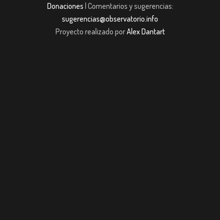
Donaciones
| Comentarios y sugerencias:
sugerencias@observatorio.info
Proyecto realizado por
Alex Dantart
jobet giriş
casibom giriş
casibom giriş
Jojobet
casibom giriş