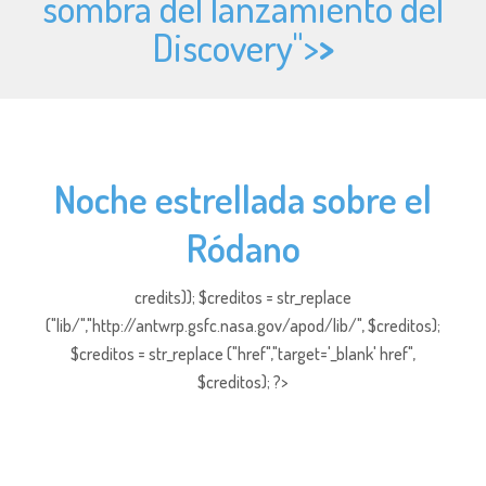
sombra del lanzamiento del
Discovery">
>
Noche estrellada sobre el
Ródano
credits)); $creditos = str_replace
("lib/","http://antwrp.gsfc.nasa.gov/apod/lib/", $creditos);
$creditos = str_replace ("href","target='_blank' href",
$creditos); ?>