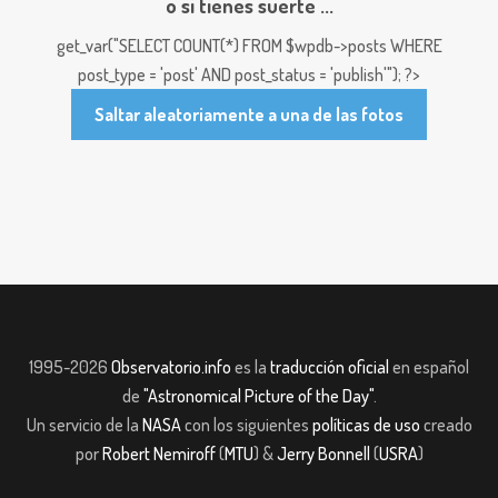
o si tienes suerte ...
get_var("SELECT COUNT(*) FROM $wpdb->posts WHERE
post_type = 'post' AND post_status = 'publish'"); ?>
Saltar aleatoriamente a una de las fotos
1995-2026
Observatorio.info
es la
traducción oficial
en español
de
"Astronomical Picture of the Day"
.
Un servicio de la
NASA
con los siguientes
políticas de uso
creado
por
Robert Nemiroff
(
MTU
) &
Jerry Bonnell
(
USRA
)