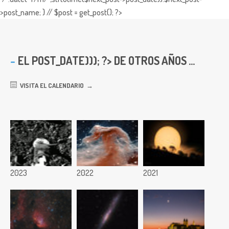
>post_name; } // $post = get_post(); ?>
EL
POST_DATE))); ?> DE OTROS AÑOS ...
VISITA EL CALENDARIO
2023
2022
2021