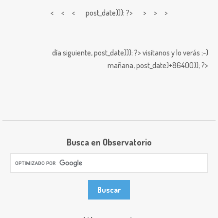
< < <
post_date))); ?> > > >
día siguiente,
post_date))); ?>
visitanos y lo verás ;-)
mañana,
post_date)+86400)); ?>
Busca en Observatorio