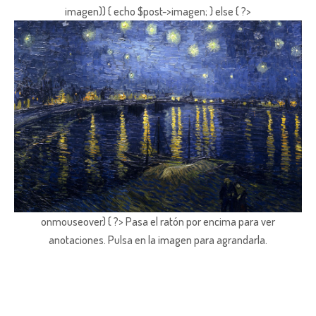
imagen)) { echo $post->imagen; } else { ?>
onmouseover) { ?> Pasa el ratón por encima para ver
anotaciones.
Pulsa en la imagen para agrandarla.