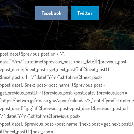
Facebook
Twitter
post_date) $previous_post_url = "/".
date("Y/m/",strtotime($previous_post->post_date)).$previous_post-
>post_name; $next_post = get_next_post(); if ($next_post) {
$next_post_url = "/".date("Y/m/",strtotime($next_post-
>post_date)).$next_post->post_name; } $previous_post =
get_previous_post(); if ($previous_post->post_date) $previous_icon =
"https://antwrp.gsfc.nasa.gov/apod/calendar/S_".date("ymd",strtotime
>post_date)).".jpg"; if ($previous_post->post_date) $previous_post_url =
"/". date("Y/m/",strtotime($previous_post-
>post_date)).$previous_post->post_name; $next_post = get_next_post();
if ($next_post) { $next_icon =