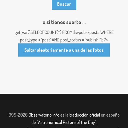
o si tienes suerte ...
get_var("SELECT COUNT(*) FROM $wpdb->posts WHERE
post_type = 'post' AND post_status = 'publish'"); ?>
Saltar aleatoriamente a una de las fotos
1995-2026
Observatorio.info
es la
traducción oficial
en español
de
"Astronomical Picture of the Day"
.