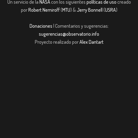
Un servicio de la
NASA
con los siguientes
políticas de uso
creado
por
Robert Nemiroff
(
MTU
) &
Jerry Bonnell
(
USRA
)
Donaciones
| Comentarios y sugerencias:
sugerencias@observatorio.info
Proyecto realizado por
Alex Dantart
iş
casibom giriş
casibom giriş
Jojobet
casibom giriş