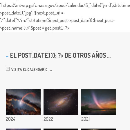
"https://antwrp.gsfc.nasa.gov/apod/calendar/S_".date("ymd",strtotime
>post_date)).".jpg"; $next_post_url =
"/".date("Y/m/",strtotime($next_post->post_date)).$next_post-
>post_name; } // $post = get_post(); ?>
EL
POST_DATE))); ?> DE OTROS AÑOS ...
VISITA EL CALENDARIO
2024
2022
2021