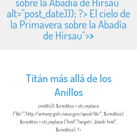
sobre la Abadía de Hirsau"
alt="
post_date))); ?> El cielo de
la Primavera sobre la Abadía
de Hirsau">
>
Titán más allá de los
Anillos
credits)); $creditos = str_replace
("lib/","http://antwrp.gsfc.nasa.gov/apod/lib/", $creditos);
$creditos = str_replace ("href","target='_blank' href",
$creditos); ?>