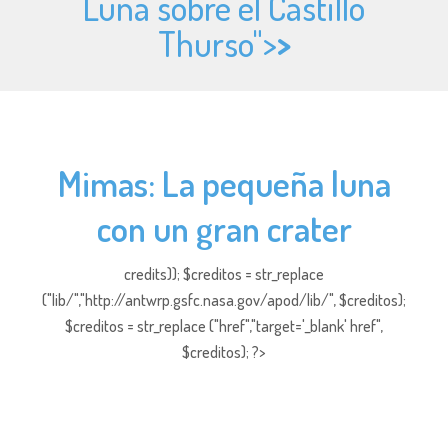
Luna sobre el Castillo
Thurso">
>
Mimas: La pequeña luna
con un gran crater
credits)); $creditos = str_replace
("lib/","http://antwrp.gsfc.nasa.gov/apod/lib/", $creditos);
$creditos = str_replace ("href","target='_blank' href",
$creditos); ?>