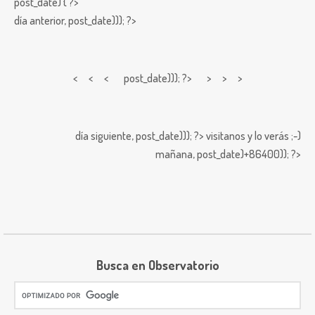
post_date) { ?>
día anterior,
post_date))); ?>
< < <
post_date))); ?> > > >
día siguiente,
post_date))); ?>
visitanos y lo verás ;-)
mañana,
post_date)+86400)); ?>
Busca en Observatorio