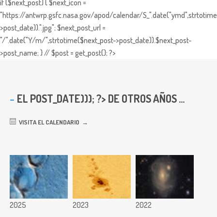
if ($next_post) { $next_icon =
"https://antwrp.gsfc.nasa.gov/apod/calendar/S_".date("ymd",strtotime
>post_date)).".jpg"; $next_post_url =
"/".date("Y/m/",strtotime($next_post->post_date)).$next_post-
>post_name; } // $post = get_post(); ?>
EL
POST_DATE))); ?> DE OTROS AÑOS ...
VISITA EL CALENDARIO
2025
2023
2022