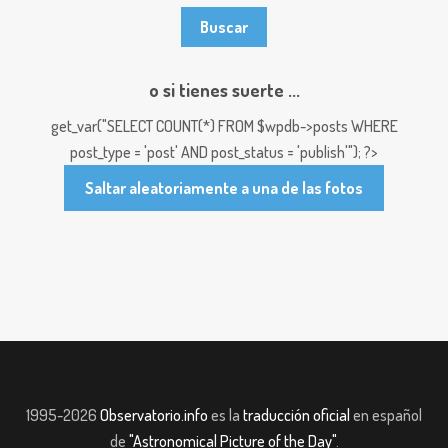
o si tienes suerte ...
get_var("SELECT COUNT(*) FROM $wpdb->posts WHERE
post_type = 'post' AND post_status = 'publish'"); ?>
Saltar aleatoriamente a una de las fotos
1995-2026
Observatorio.info
es la
traducción oficial
en español
de
"Astronomical Picture of the Day"
.