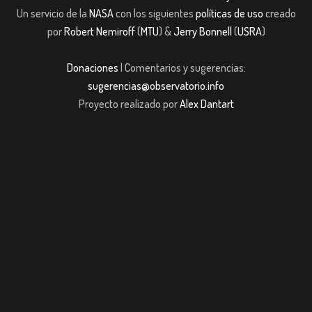
Un servicio de la
NASA
con los siguientes
políticas de uso
creado
por
Robert Nemiroff
(
MTU
) &
Jerry Bonnell
(
USRA
)
Donaciones
| Comentarios y sugerencias:
sugerencias@observatorio.info
Proyecto realizado por
Alex Dantart
iş
casibom giriş
casibom giriş
Jojobet
casibom giriş