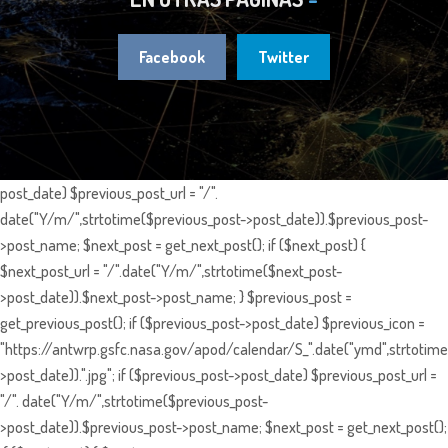
Facebook
Twitter
post_date) $previous_post_url = "/".
date("Y/m/",strtotime($previous_post->post_date)).$previous_post-
>post_name; $next_post = get_next_post(); if ($next_post) {
$next_post_url = "/".date("Y/m/",strtotime($next_post-
>post_date)).$next_post->post_name; } $previous_post =
get_previous_post(); if ($previous_post->post_date) $previous_icon =
"https://antwrp.gsfc.nasa.gov/apod/calendar/S_".date("ymd",strtotime
>post_date)).".jpg"; if ($previous_post->post_date) $previous_post_url =
"/". date("Y/m/",strtotime($previous_post-
>post_date)).$previous_post->post_name; $next_post = get_next_post();