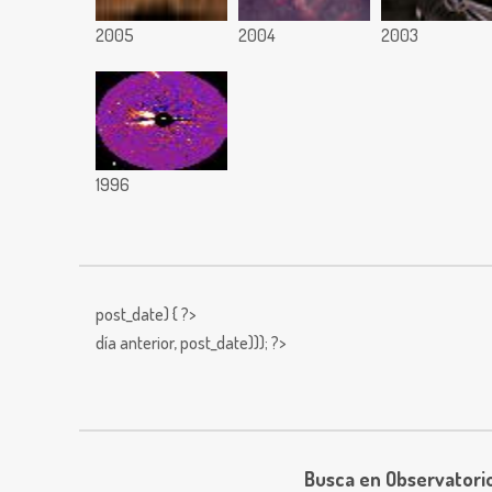
2005
2004
2003
1996
post_date) { ?>
día anterior,
post_date))); ?>
Busca en Observatori