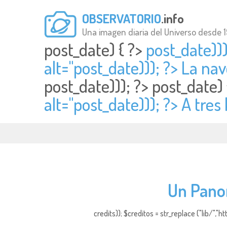
OBSERVATORIO
.info
Una imagen diaria del Universo desde 
post_date) { ?>
post_date))
alt="
post_date))); ?> La na
post_date))); ?>
post_date)
alt="
post_date))); ?> A tres
Un Pano
credits)); $creditos = str_replace ("lib/","