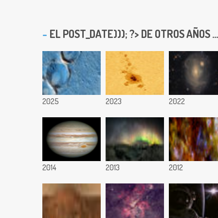
EL
POST_DATE))); ?> DE OTROS AÑOS ...
2025
2023
2022
2014
2013
2012