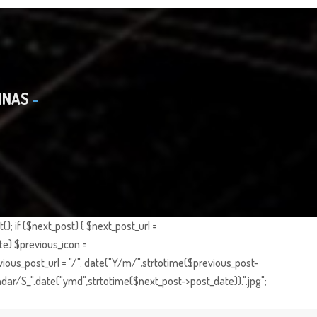
INAS
; if ($next_post) { $next_post_url =
te) $previous_icon =
ious_post_url = "/". date("Y/m/",strtotime($previous_post-
dar/S_".date("ymd",strtotime($next_post->post_date)).".jpg";