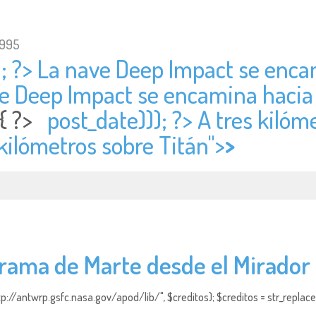
1995
); ?> La nave Deep Impact se enca
ve Deep Impact se encamina hacia
 { ?>
post_date))); ?> A tres kilóm
 kilómetros sobre Titán">
>
rama de Marte desde el Mirador 
http://antwrp.gsfc.nasa.gov/apod/lib/", $creditos); $creditos = str_replace (