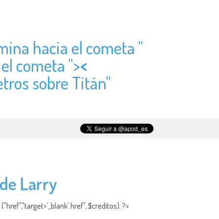
mina hacia el cometa "
 el cometa ">
<
etros sobre Titán"
de Larry
"href","target='_blank' href", $creditos); ?>