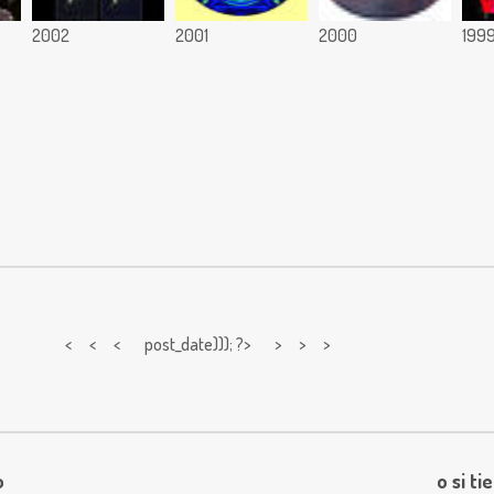
2002
2001
2000
199
< < <
post_date))); ?> > > >
o
o si ti