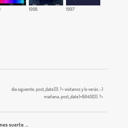
9
1998
1997
día siguiente,
post_date))); ?>
visitanos y lo verás ;-)
mañana,
post_date)+86400)); ?>
enes suerte ...