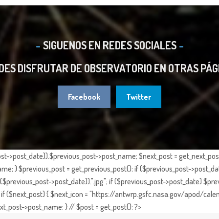
SIGUENOS EN REDES SOCIALES
DES DISFRUTAR DE OBSERVATORIO EN OTRAS PÁG
Facebook
Twitter
st->post_date)).$previous_post->post_name; $next_post = get_next_post()
e; } $previous_post = get_previous_post(); if ($previous_post->post_da
previous_post->post_date)).".jpg"; if ($previous_post->post_date) $prev
if ($next_post) { $next_icon = "https://antwrp.gsfc.nasa.gov/apod/calen
t_post->post_name; } // $post = get_post(); ?>