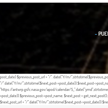
PUE
post_date) $previous_post_url = "/". date("Y/m/",strtotime($previous_po
"/".date("Y/m/",strtotime($next_post->post_date)).$next_post->post_nam
"https://antwrp.gsfc.nasa.gov/apod/calendar/S_".date("ymd",strtotime($
>post_date)).$previous_post->post_name; $next_post = get_next_post(); 
$next_post_url = "/".date("Y/m/",strtotime($next_post->post_date)).$nex