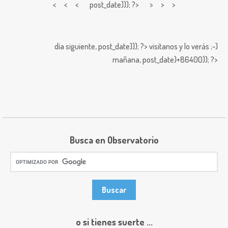
< < <
post_date))); ?> > > >
día siguiente,
post_date))); ?>
visitanos y lo verás ;-)
mañana,
post_date)+86400)); ?>
Busca en Observatorio
o si tienes suerte ...