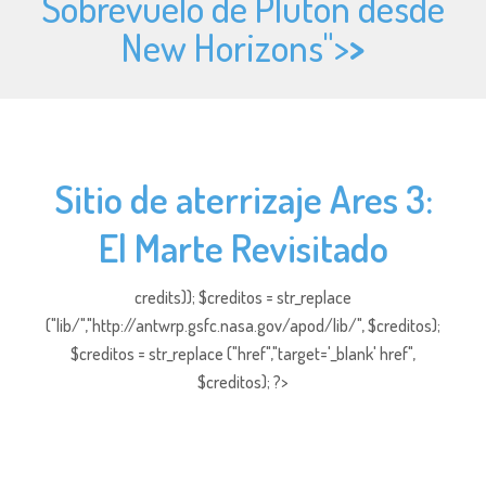
Sobrevuelo de Plutón desde
New Horizons">
>
Sitio de aterrizaje Ares 3:
El Marte Revisitado
credits)); $creditos = str_replace
("lib/","http://antwrp.gsfc.nasa.gov/apod/lib/", $creditos);
$creditos = str_replace ("href","target='_blank' href",
$creditos); ?>