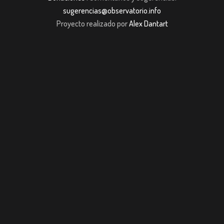
sugerencias@observatorio.info
Proyecto realizado por
Alex Dantart
iş
casibom giriş
casibom giriş
Jojobet
casibom giriş