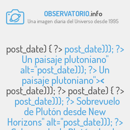
OBSERVATORIO
.info
Una imagen diaria del Universo desde 1995
post_date) { ?>
post_date))); ?>
Un paisaje plutoniano"
alt="
post_date))); ?> Un
paisaje plutoniano">
<
post_date))); ?>
post_date) { ?>
post_date))); ?> Sobrevuelo
de Plutón desde New
Horizons" alt="
post_date))); ?>