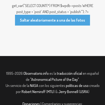
get_var("SELECT COUNT(*) FROM $wpdb->posts WHERE
post_type = 'post' AND post_status = 'publish'"); ?>
Saltar aleatoriamente a una de las fotos
1995-2026
Observatorio.info
es la
traducción oficial
en español
de
"Astronomical Picture of the Day"
.
Un servicio de la
NASA
con los siguientes
políticas de uso
creado
por
Robert Nemiroff
(
MTU
) &
Jerry Bonnell
(
USRA
)
Donaciones
| Comentarios y sugerencias: