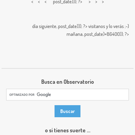
< < <
post_date))); ?> > > >
día siguiente,
post_date))); ?>
visitanos y lo verás ;-)
mañana,
post_date)+86400)); ?>
Busca en Observatorio
o si tienes suerte ...