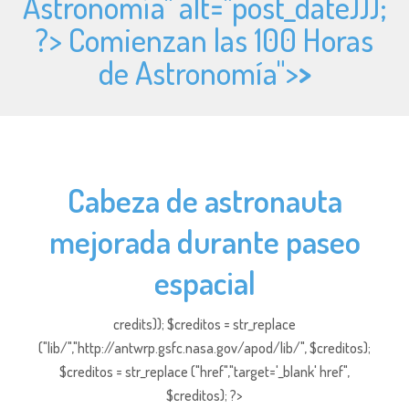
Astronomía" alt="
post_date)));
?> Comienzan las 100 Horas
de Astronomía">
>
Cabeza de astronauta
mejorada durante paseo
espacial
credits)); $creditos = str_replace
("lib/","http://antwrp.gsfc.nasa.gov/apod/lib/", $creditos);
$creditos = str_replace ("href","target='_blank' href",
$creditos); ?>