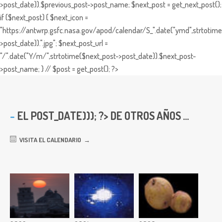
>post_date)).$previous_post->post_name; $next_post = get_next_post();
if ($next_post) { $next_icon =
"https://antwrp.gsfc.nasa.gov/apod/calendar/S_".date("ymd",strtotime
>post_date)).".jpg"; $next_post_url =
"/".date("Y/m/",strtotime($next_post->post_date)).$next_post-
>post_name; } // $post = get_post(); ?>
EL
POST_DATE))); ?> DE OTROS AÑOS ...
VISITA EL CALENDARIO