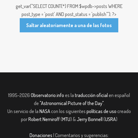
get_var("SELECT COUNT(*) FROM $wpdb->posts WHERE
post_type = 'post' AND post_status = 'publish'"); ?>
Saltar aleatoriamente a una de las fotos
1995-2026
Observatorio.info
es la
traducción oficial
en español
de
"Astronomical Picture of the Day"
.
Un servicio de la
NASA
con los siguientes
políticas de uso
creado
por
Robert Nemiroff
(
MTU
) &
Jerry Bonnell
(
USRA
)
Donaciones
| Comentarios y sugerencias: