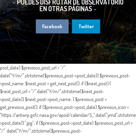
PUEDES DISFRUTAR DE OBSERVATORIO
EN OTRAS PÁGINAS
Facebook
Twitter
post_date) $previous_post_url = "/".
date("Y/m/",strtotime($previous_post->post_date)).$previous_post-
>post_name; $next_post = get_next_post(); if ($next_post) {
$next_post_url = "/".date("Y/m/",strtotime($next_post-
>post_date)).$next_post->post_name; } $previous_post =
get_previous_post(); if ($previous_post->post_date) $previous_icon =
"https://antwrp.gsfc.nasa.gov/apod/calendar/S_".date("ymd",strtotime
>post_date)).".jpg"; if ($previous_post->post_date) $previous_post_url =
"/". date("Y/m/",strtotime($previous_post-