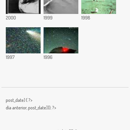
2000
1999
1998
1997
1996
post_date) { ?>
día anterior,
post_date))); ?>