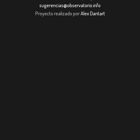
sugerencias@observatorio.info
Proyecto realizado por
Alex Dantart
t
Casibom