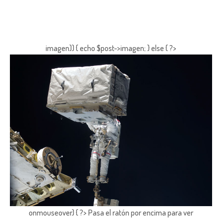
imagen)) { echo $post->imagen; } else { ?>
onmouseover) { ?> Pasa el ratón por encima para ver