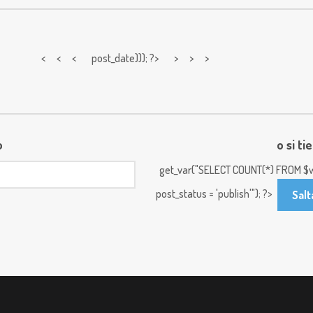
< < <
post_date))); ?> > > >
o
o si ti
get_var("SELECT COUNT(*) FROM $w
post_status = 'publish'"); ?>
Salt