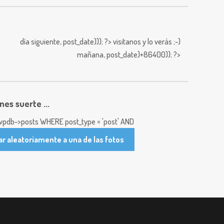
día siguiente,
post_date))); ?>
visitanos y lo verás ;-)
mañana,
post_date)+86400)); ?>
enes suerte ...
pdb->posts WHERE post_type = 'post' AND
ar aleatoriamente a una de las fotos