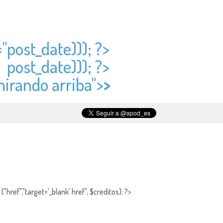
="
post_date))); ?>
>
post_date))); ?>
mirando arriba">
>
"href","target='_blank' href", $creditos); ?>