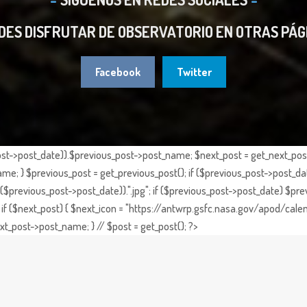
DES DISFRUTAR DE OBSERVATORIO EN OTRAS PÁG
Facebook
Twitter
st->post_date)).$previous_post->post_name; $next_post = get_next_post()
e; } $previous_post = get_previous_post(); if ($previous_post->post_da
previous_post->post_date)).".jpg"; if ($previous_post->post_date) $prev
if ($next_post) { $next_icon = "https://antwrp.gsfc.nasa.gov/apod/calen
t_post->post_name; } // $post = get_post(); ?>