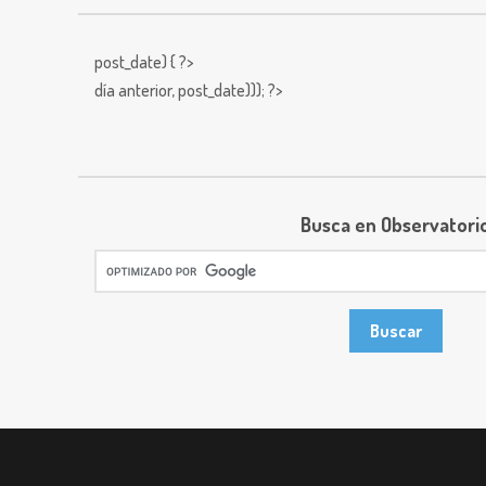
post_date) { ?>
día anterior,
post_date))); ?>
Busca en Observatori