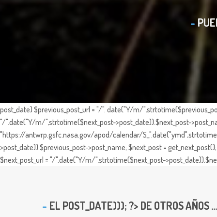
PUE
post_date) $previous_post_url = "/". date("Y/m/",strtotime($previous_po
"/".date("Y/m/",strtotime($next_post->post_date)).$next_post->post_nam
"https://antwrp.gsfc.nasa.gov/apod/calendar/S_".date("ymd",strtotime($
>post_date)).$previous_post->post_name; $next_post = get_next_post(); 
$next_post_url = "/".date("Y/m/",strtotime($next_post->post_date)).$nex
EL
POST_DATE))); ?> DE OTROS AÑOS ...