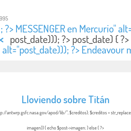
1995
); ?> MESSENGER en Mercurio" alt
<
post_date))); ?>
post_date) { ?
alt="
post_date))); ?> Endeavour 
Lloviendo sobre Titán
http://antwrp.gsfc.nasa.gov/apod/lib/", $creditos); $creditos = str_replace (
imagen)) { echo $post->imagen; } else { ?>