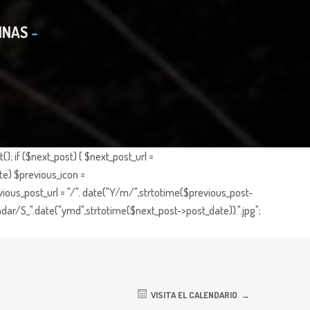
INAS
; if ($next_post) { $next_post_url =
te) $previous_icon =
ious_post_url = "/". date("Y/m/",strtotime($previous_post-
dar/S_".date("ymd",strtotime($next_post->post_date)).".jpg";
VISITA EL CALENDARIO