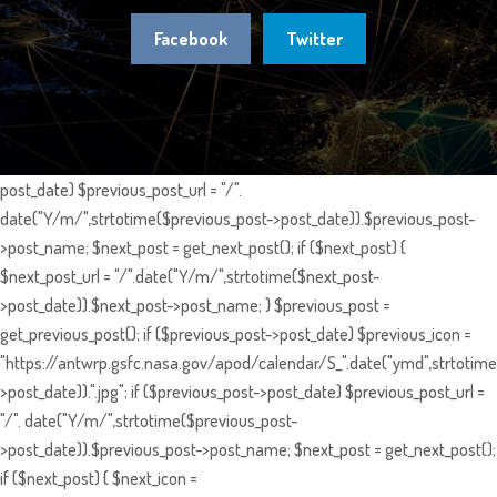
Facebook
Twitter
post_date) $previous_post_url = "/".
date("Y/m/",strtotime($previous_post->post_date)).$previous_post-
>post_name; $next_post = get_next_post(); if ($next_post) {
$next_post_url = "/".date("Y/m/",strtotime($next_post-
>post_date)).$next_post->post_name; } $previous_post =
get_previous_post(); if ($previous_post->post_date) $previous_icon =
"https://antwrp.gsfc.nasa.gov/apod/calendar/S_".date("ymd",strtotime
>post_date)).".jpg"; if ($previous_post->post_date) $previous_post_url =
"/". date("Y/m/",strtotime($previous_post-
>post_date)).$previous_post->post_name; $next_post = get_next_post();
if ($next_post) { $next_icon =