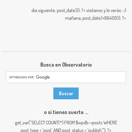
día siguiente,
post_date))); ?>
visitanos y lo verás ;-)
mañana,
post_date)+86400)); ?>
Busca en Observatorio
o si tienes suerte ...
get_var("SELECT COUNT(*) FROM $wpdb->posts WHERE
post_type = 'post' AND post_status = 'publish'"); ?>