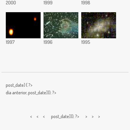
2000
1999
1998
1997
1996
1995
post_date) { ?>
día anterior,
post_date))); ?>
< < <
post_date))); ?> > > >