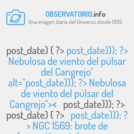
OBSERVATORIO
.info
Una imagen diaria del Universo desde 1995
post_date) { ?>
post_date))); ?>
Nebulosa de viento del púlsar
del Cangrejo"
alt="
post_date))); ?> Nebulosa
de viento del púlsar del
Cangrejo">
<
post_date))); ?>
post_date) { ?>
post_date))); ?
> NGC 1569: brote de