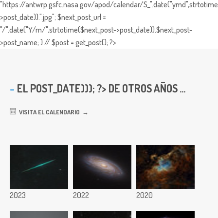
"https://antwrp.gsfc.nasa.gov/apod/calendar/S_".date("ymd",strtotime
>post_date)).".jpg"; $next_post_url =
"/".date("Y/m/",strtotime($next_post->post_date)).$next_post-
>post_name; } // $post = get_post(); ?>
EL
POST_DATE))); ?> DE OTROS AÑOS ...
VISITA EL CALENDARIO
2023
2022
2020