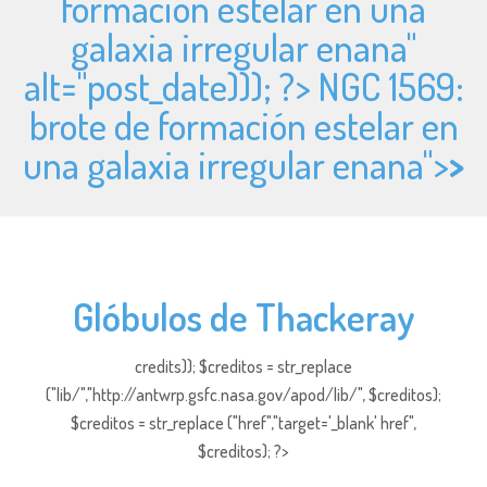
formación estelar en una
galaxia irregular enana"
alt="
post_date))); ?> NGC 1569:
brote de formación estelar en
una galaxia irregular enana">
>
Glóbulos de Thackeray
credits)); $creditos = str_replace
("lib/","http://antwrp.gsfc.nasa.gov/apod/lib/", $creditos);
$creditos = str_replace ("href","target='_blank' href",
$creditos); ?>