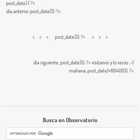
post_date) { ?>
día anterior,
post_date))); ?>
< < <
post_date))); ?> > > >
día siguiente,
post_date))); ?>
visitanos y lo verás ;-)
mañana,
post_date)+86400)); ?>
Busca en Observatorio