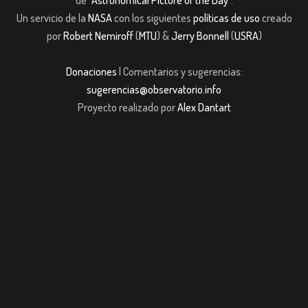
de
"Astronomical Picture of the Day"
.
Un servicio de la
NASA
con los siguientes
políticas de uso
creado
por
Robert Nemiroff
(
MTU
) &
Jerry Bonnell
(
USRA
)
Donaciones
| Comentarios y sugerencias:
sugerencias@observatorio.info
Proyecto realizado por
Alex Dantart
t
Casibom