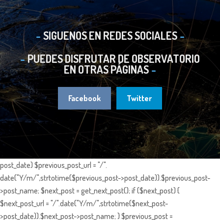
SIGUENOS EN REDES SOCIALES
PUEDES DISFRUTAR DE OBSERVATORIO
EN OTRAS PÁGINAS
Facebook
Twitter
post_date) $previous_post_url = "/".
date("Y/m/",strtotime($previous_post->post_date)).$previous_post-
>post_name; $next_post = get_next_post(); if ($next_post) {
$next_post_url = "/".date("Y/m/",strtotime($next_post-
>post_date)).$next_post->post_name; } $previous_post =