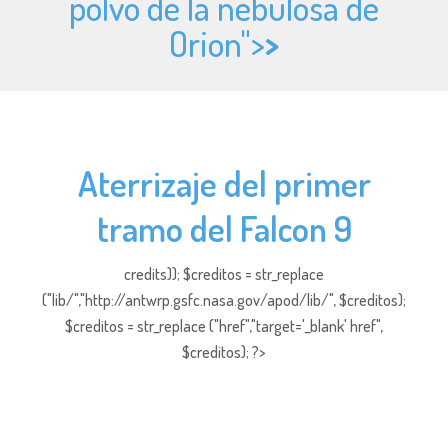
polvo de la nebulosa de
Orion">
>
Aterrizaje del primer
tramo del Falcon 9
credits)); $creditos = str_replace
("lib/","http://antwrp.gsfc.nasa.gov/apod/lib/", $creditos);
$creditos = str_replace ("href","target='_blank' href",
$creditos); ?>