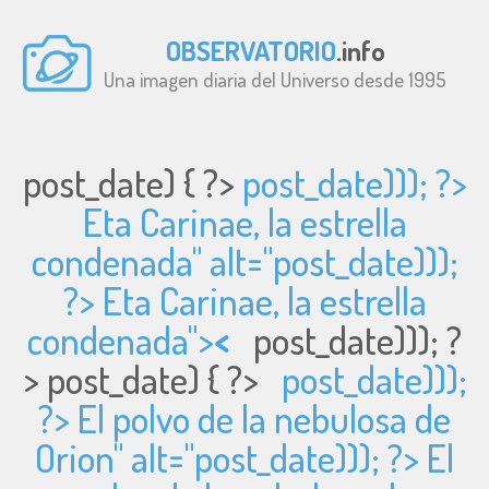
OBSERVATORIO
.info
Una imagen diaria del Universo desde 1995
post_date) { ?>
post_date))); ?>
Eta Carinae, la estrella
condenada" alt="
post_date)));
?> Eta Carinae, la estrella
condenada">
<
post_date))); ?
>
post_date) { ?>
post_date)));
?> El polvo de la nebulosa de
Orion" alt="
post_date))); ?> El