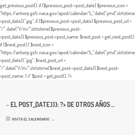
get_previous_post(); if ($previous_post->post_date) $previous_icon =
"https://antwrp.gsfc.nasa.gov/apod/calendar/S_".date("ymd",strtotime
>post_date)).".jpg"; if ($previous_post->post_date) $previous_post_url =
"/". date("Y/m/",strtotime($previous_post-
>post_date)).$previous_post->post_name; $next_post = get_next_post();
if ($next_post) { $next_icon =
"https://antwrp.gsfc.nasa.gov/apod/calendar/S_".date("ymd",strtotime
>post_date)).".jpg"; $next_post_url =
"/".date("Y/m/",strtotime($next_post->post_date)).$next_post-
>post_name; } // $post = get_post(); ?>
EL
POST_DATE))); ?> DE OTROS AÑOS ...
VISITA EL CALENDARIO