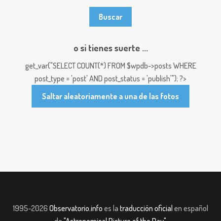
o si tienes suerte ...
get_var("SELECT COUNT(*) FROM $wpdb->posts WHERE
post_type = 'post' AND post_status = 'publish'"); ?>
Saltar aleatoriamente a una de las fotos
1995-2026
Observatorio.info
es la
traducción oficial
en español