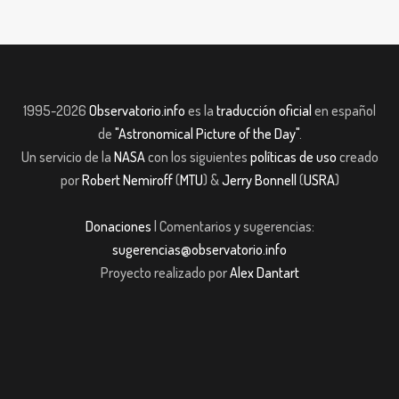
1995-2026
Observatorio.info
es la
traducción oficial
en español
de
"Astronomical Picture of the Day"
.
Un servicio de la
NASA
con los siguientes
políticas de uso
creado
por
Robert Nemiroff
(
MTU
) &
Jerry Bonnell
(
USRA
)
Donaciones
| Comentarios y sugerencias:
sugerencias@observatorio.info
Proyecto realizado por
Alex Dantart
m giriş
casibom giriş
Jojobet
casibom giriş