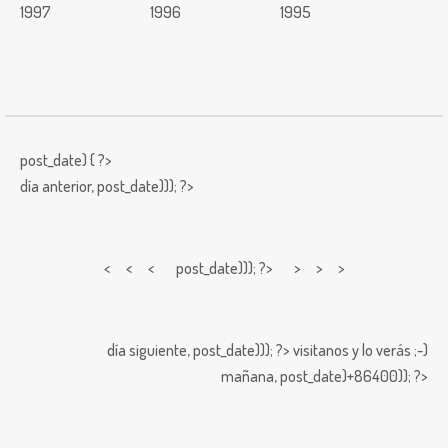
1997
1996
1995
post_date) { ?>
día anterior,
post_date))); ?>
< < <
post_date))); ?> > > >
día siguiente,
post_date))); ?>
visitanos y lo verás ;-)
mañana,
post_date)+86400)); ?>