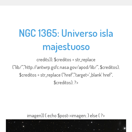
NGC 1365: Universo isla
majestuoso
credits)); $creditos = str_replace
("lib/","http://antwrp.gsfc.nasa.gov/apod/lib/", $creditos);
$creditos = str_replace ("href","target='_blank' href",
$creditos); ?>
imagen)) { echo $post->imagen; } else { ?>