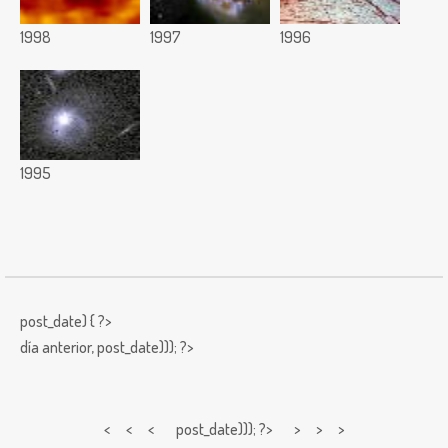
1998
1997
1996
1995
post_date) { ?>
día anterior,
post_date))); ?>
< < <
post_date))); ?> > > >