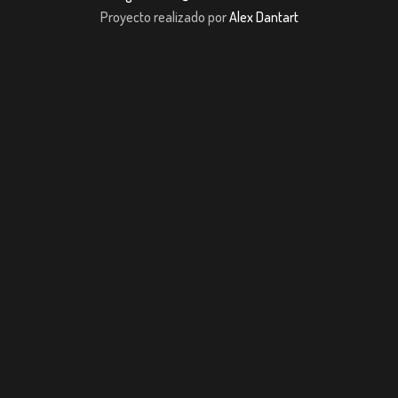
Proyecto realizado por
Alex Dantart
casibom giriş
casibom giriş
Jojobet
casibom giriş