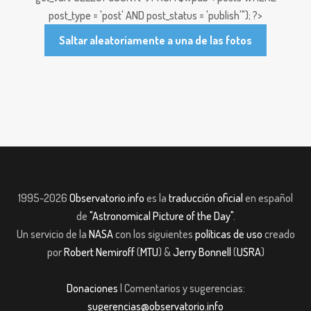
post_type = 'post' AND post_status = 'publish'"); ?>
Saltar aleatoriamente a una de las fotos
1995-2026
Observatorio.info
es la
traducción oficial
en español
de
"Astronomical Picture of the Day"
.
Un servicio de la
NASA
con los siguientes
políticas de uso
creado
por
Robert Nemiroff
(
MTU
) &
Jerry Bonnell
(
USRA
)
Donaciones
| Comentarios y sugerencias:
sugerencias@observatorio.info