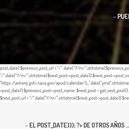
PUE
post_date) $previous_post_url = "/". date("Y/m/",strtotime($previous_po
"/".date("Y/m/",strtotime($next_post->post_date)).$next_post->post_nam
"https://antwrp.gsfc.nasa.gov/apod/calendar/S_".date("ymd",strtotime($
>post_date)).$previous_post->post_name; $next_post = get_next_post(); 
$next_post_url = "/".date("Y/m/",strtotime($next_post->post_date)).$nex
EL
POST_DATE))); ?> DE OTROS AÑOS ...