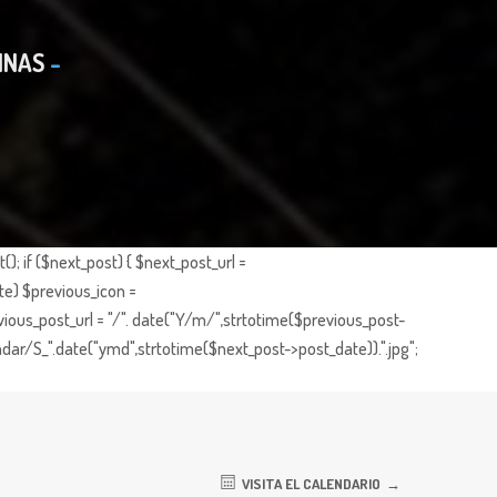
INAS
; if ($next_post) { $next_post_url =
te) $previous_icon =
ious_post_url = "/". date("Y/m/",strtotime($previous_post-
dar/S_".date("ymd",strtotime($next_post->post_date)).".jpg";
VISITA EL CALENDARIO