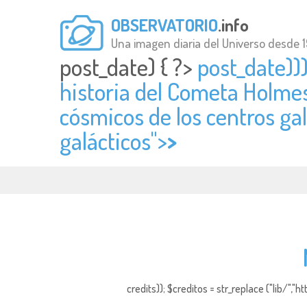
OBSERVATORIO
.info
Una imagen diaria del Universo desde 
post_date) { ?>
post_date)))
historia del Cometa Holme
cósmicos de los centros galá
galácticos">
>
credits)); $creditos = str_replace ("lib/","