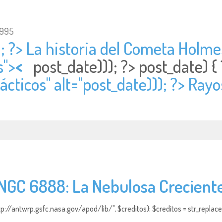
1995
; ?> La historia del Cometa Holmes
s">
<
post_date))); ?>
post_date) 
cticos" alt="
post_date))); ?> Rayo
NGC 6888: La Nebulosa Crecient
http://antwrp.gsfc.nasa.gov/apod/lib/", $creditos); $creditos = str_replace (