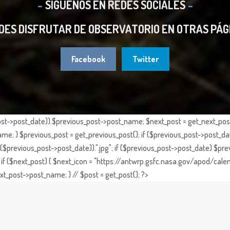
SIGUENOS EN REDES SOCIALES
DES DISFRUTAR DE OBSERVATORIO EN OTRAS PÁG
Facebook
Twitter
st->post_date)).$previous_post->post_name; $next_post = get_next_post()
e; } $previous_post = get_previous_post(); if ($previous_post->post_da
previous_post->post_date)).".jpg"; if ($previous_post->post_date) $prev
if ($next_post) { $next_icon = "https://antwrp.gsfc.nasa.gov/apod/calen
t_post->post_name; } // $post = get_post(); ?>