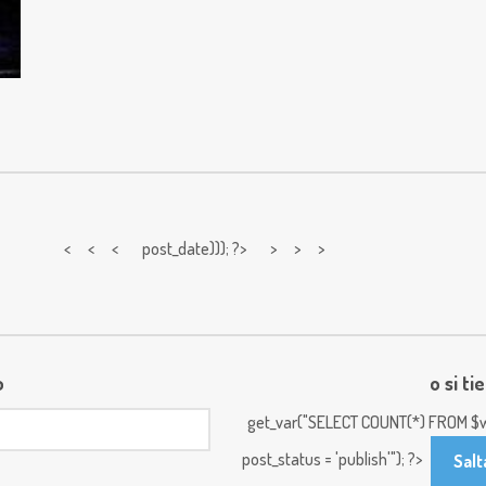
< < <
post_date))); ?> > > >
o
o si ti
get_var("SELECT COUNT(*) FROM $w
post_status = 'publish'"); ?>
Salt