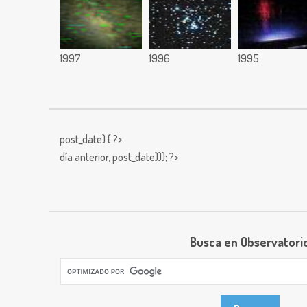
1997
1996
1995
post_date) { ?>
día anterior,
post_date))); ?>
Busca en Observatori