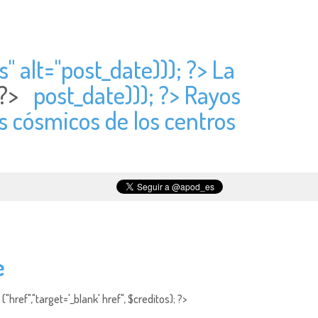
" alt="
post_date))); ?> La
{ ?>
post_date))); ?> Rayos
s cósmicos de los centros
e
"href","target='_blank' href", $creditos); ?>