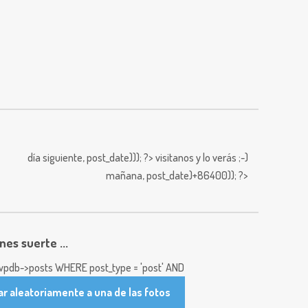
día siguiente,
post_date))); ?>
visitanos y lo verás ;-)
mañana,
post_date)+86400)); ?>
enes suerte ...
pdb->posts WHERE post_type = 'post' AND
ar aleatoriamente a una de las fotos