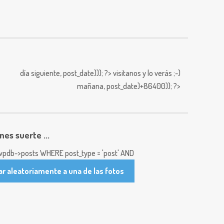
día siguiente,
post_date))); ?>
visitanos y lo verás ;-)
mañana,
post_date)+86400)); ?>
enes suerte ...
pdb->posts WHERE post_type = 'post' AND
ar aleatoriamente a una de las fotos