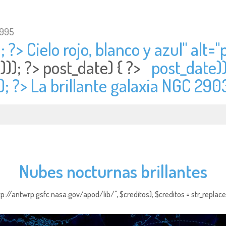
1995
 ?> Cielo rojo, blanco y azul" alt="
))); ?>
post_date) { ?>
post_date))
); ?> La brillante galaxia NGC 290
Nubes nocturnas brillantes
http://antwrp.gsfc.nasa.gov/apod/lib/", $creditos); $creditos = str_replace (