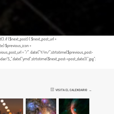
; if ($next_post) { $next_post_url =
te) $previous_icon =
ious_post_url = "/". date("Y/m/",strtotime($previous_post-
dar/S_".date("ymd",strtotime($next_post->post_date)).".jpg";
VISITA EL CALENDARIO