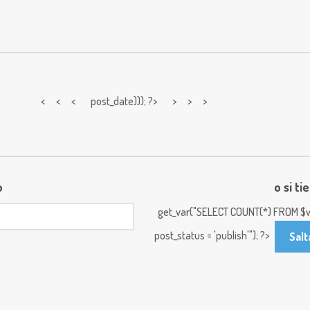
< < <
post_date))); ?> > > >
o
o si ti
get_var("SELECT COUNT(*) FROM $w
post_status = 'publish'"); ?>
Salt