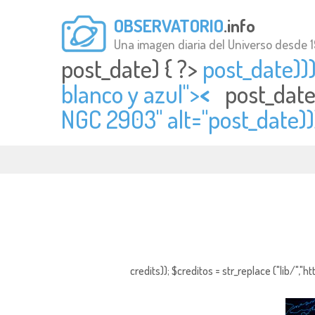
OBSERVATORIO
.info
Una imagen diaria del Universo desde 
post_date) { ?>
post_date)));
blanco y azul">
<
post_date
NGC 2903" alt="
post_date))
credits)); $creditos = str_replace ("lib/","