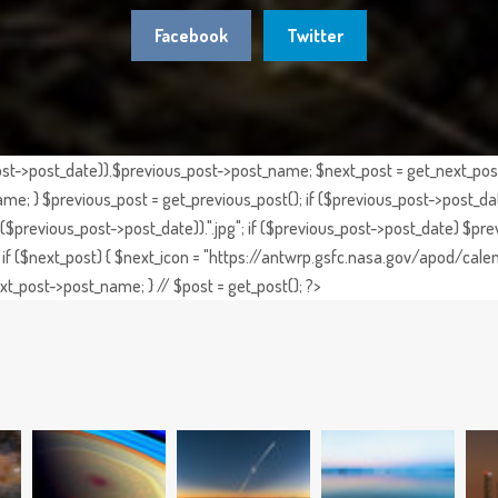
Facebook
Twitter
st->post_date)).$previous_post->post_name; $next_post = get_next_post()
e; } $previous_post = get_previous_post(); if ($previous_post->post_da
previous_post->post_date)).".jpg"; if ($previous_post->post_date) $prev
if ($next_post) { $next_icon = "https://antwrp.gsfc.nasa.gov/apod/calen
t_post->post_name; } // $post = get_post(); ?>