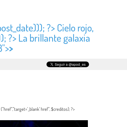
post_date))); ?> Cielo rojo,
); ?> La brillante galaxia
3">
>
"href","target='_blank' href", $creditos); ?>