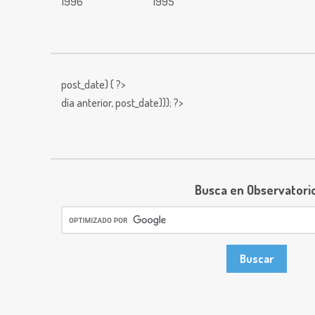
1996
1995
post_date) { ?>
día anterior,
post_date))); ?>
Busca en Observatori