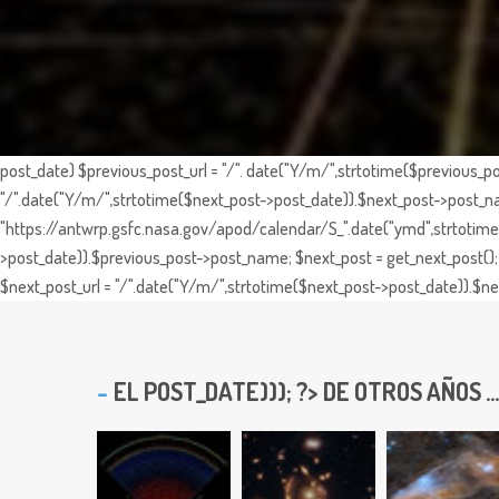
post_date) $previous_post_url = "/". date("Y/m/",strtotime($previous_po
"/".date("Y/m/",strtotime($next_post->post_date)).$next_post->post_nam
"https://antwrp.gsfc.nasa.gov/apod/calendar/S_".date("ymd",strtotime($
>post_date)).$previous_post->post_name; $next_post = get_next_post(); 
$next_post_url = "/".date("Y/m/",strtotime($next_post->post_date)).$nex
EL
POST_DATE))); ?> DE OTROS AÑOS ...