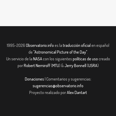
1995-2026
Observatorio.info
es la
traducción oficial
en español
de
"Astronomical Picture of the Day"
.
Un servicio de la
NASA
con los siguientes
políticas de uso
creado
por
Robert Nemiroff
(
MTU
) &
Jerry Bonnell
(
USRA
)
Donaciones
| Comentarios y sugerencias:
sugerencias@observatorio.info
Proyecto realizado por
Alex Dantart
t
Casibom