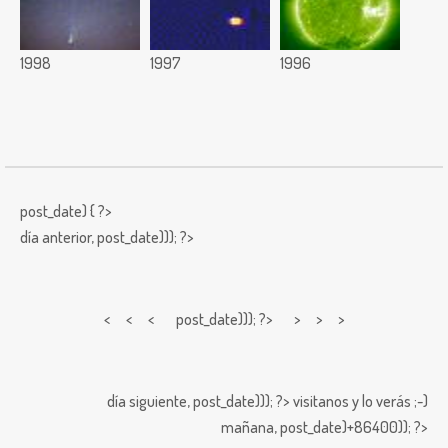
1998
1997
1996
post_date) { ?>
día anterior,
post_date))); ?>
< < <
post_date))); ?> > > >
día siguiente,
post_date))); ?>
visitanos y lo verás ;-)
mañana,
post_date)+86400)); ?>