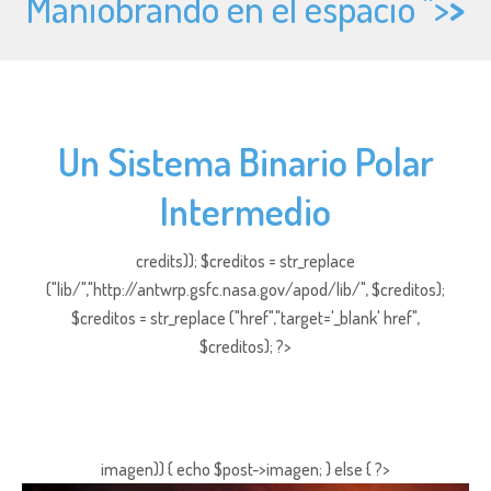
Maniobrando en el espacio ">
>
Un Sistema Binario Polar
Intermedio
credits)); $creditos = str_replace
("lib/","http://antwrp.gsfc.nasa.gov/apod/lib/", $creditos);
$creditos = str_replace ("href","target='_blank' href",
$creditos); ?>
imagen)) { echo $post->imagen; } else { ?>