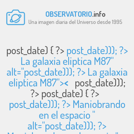
OBSERVATORIO
.info
Una imagen diaria del Universo desde 1995
post_date) { ?>
post_date))); ?>
La galaxia eliptica M87"
alt="
post_date))); ?> La galaxia
eliptica M87">
<
post_date)));
?>
post_date) { ?>
post_date))); ?> Maniobrando
en el espacio "
alt="
post_date))); ?>