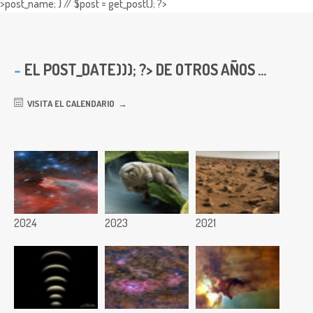
>post_name; } // $post = get_post(); ?>
EL
POST_DATE))); ?> DE OTROS AÑOS ...
VISITA EL CALENDARIO
2024
2023
2021