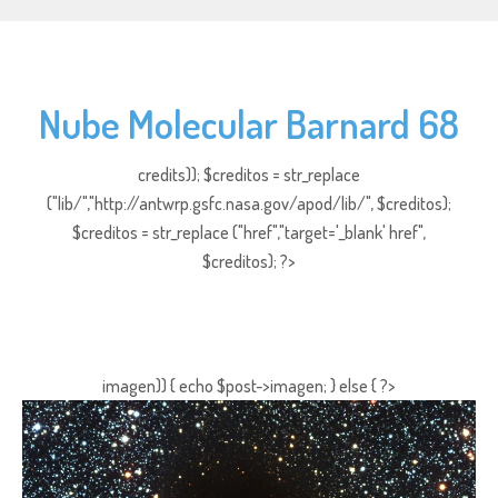
Nube Molecular Barnard 68
credits)); $creditos = str_replace
("lib/","http://antwrp.gsfc.nasa.gov/apod/lib/", $creditos);
$creditos = str_replace ("href","target='_blank' href",
$creditos); ?>
imagen)) { echo $post->imagen; } else { ?>