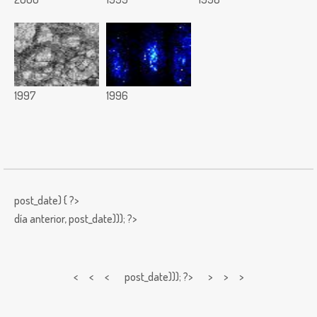
1997
1996
post_date) { ?>
día anterior,
post_date))); ?>
< < <
post_date))); ?> > > >