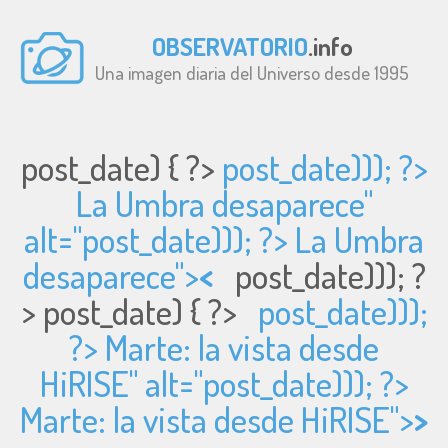
OBSERVATORIO
.info
Una imagen diaria del Universo desde 1995
post_date) { ?>
post_date))); ?>
La Umbra desaparece"
alt="
post_date))); ?> La Umbra
desaparece">
<
post_date))); ?
>
post_date) { ?>
post_date)));
?> Marte: la vista desde
HiRISE" alt="
post_date))); ?>
Marte: la vista desde HiRISE">
>