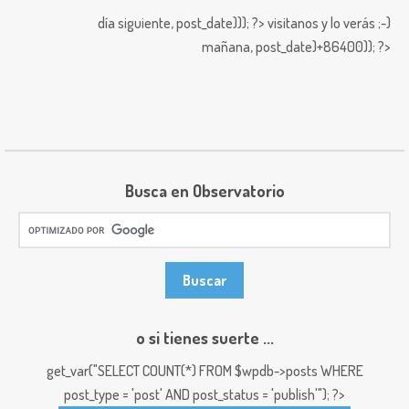
día siguiente,
post_date))); ?>
visitanos y lo verás ;-)
mañana,
post_date)+86400)); ?>
Busca en Observatorio
o si tienes suerte ...
get_var("SELECT COUNT(*) FROM $wpdb->posts WHERE
post_type = 'post' AND post_status = 'publish'"); ?>