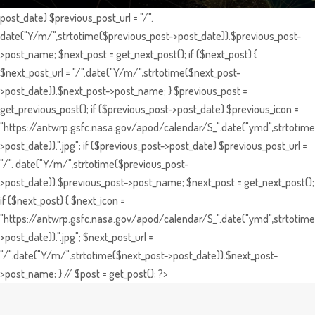
post_date) $previous_post_url = "/".
date("Y/m/",strtotime($previous_post->post_date)).$previous_post-
>post_name; $next_post = get_next_post(); if ($next_post) {
$next_post_url = "/".date("Y/m/",strtotime($next_post-
>post_date)).$next_post->post_name; } $previous_post =
get_previous_post(); if ($previous_post->post_date) $previous_icon =
"https://antwrp.gsfc.nasa.gov/apod/calendar/S_".date("ymd",strtotime
>post_date)).".jpg"; if ($previous_post->post_date) $previous_post_url =
"/". date("Y/m/",strtotime($previous_post-
>post_date)).$previous_post->post_name; $next_post = get_next_post();
if ($next_post) { $next_icon =
"https://antwrp.gsfc.nasa.gov/apod/calendar/S_".date("ymd",strtotime
>post_date)).".jpg"; $next_post_url =
"/".date("Y/m/",strtotime($next_post->post_date)).$next_post-
>post_name; } // $post = get_post(); ?>