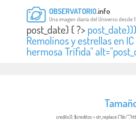
OBSERVATORIO
.info
Una imagen diaria del Universo desde 
post_date) { ?>
post_date)))
Remolinos y estrellas en IC
hermosa Trífida" alt="
post_
Tamaños
credits)); $creditos = str_replace ("lib/","