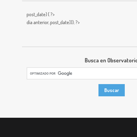
post_date) { ?>
día anterior,
post_date))); ?>
Busca en Observatori