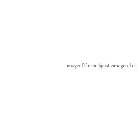
imagen)) { echo $post->imagen; } els