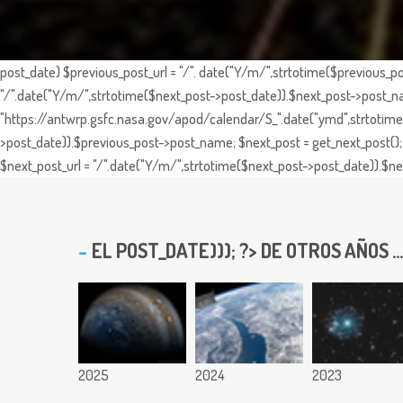
post_date) $previous_post_url = "/". date("Y/m/",strtotime($previous_po
"/".date("Y/m/",strtotime($next_post->post_date)).$next_post->post_nam
"https://antwrp.gsfc.nasa.gov/apod/calendar/S_".date("ymd",strtotime($
>post_date)).$previous_post->post_name; $next_post = get_next_post(); 
$next_post_url = "/".date("Y/m/",strtotime($next_post->post_date)).$nex
EL
POST_DATE))); ?> DE OTROS AÑOS ...
2025
2024
2023