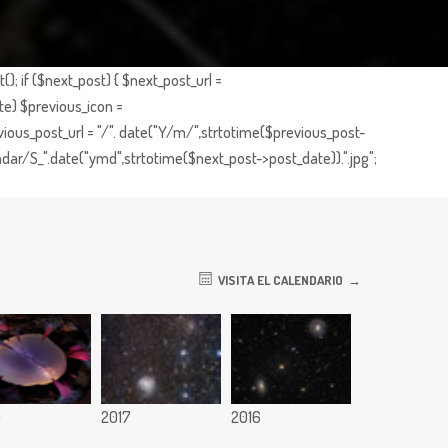
; if ($next_post) { $next_post_url =
te) $previous_icon =
ious_post_url = "/". date("Y/m/",strtotime($previous_post-
dar/S_".date("ymd",strtotime($next_post->post_date)).".jpg";
VISITA EL CALENDARIO
9
2017
2016