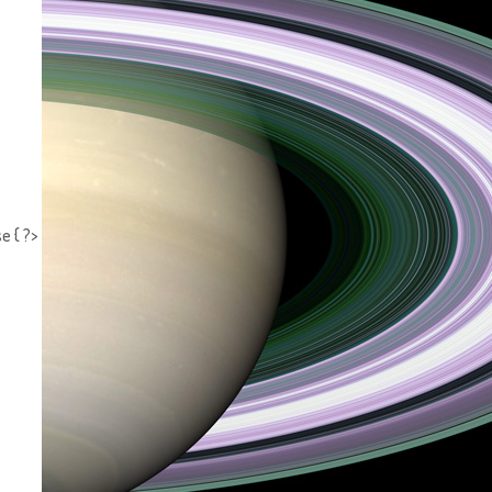
e { ?>