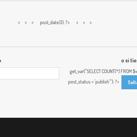
< < <
post_date))); ?> > > >
o
o si ti
get_var("SELECT COUNT(*) FROM $w
post_status = 'publish'"); ?>
Salt