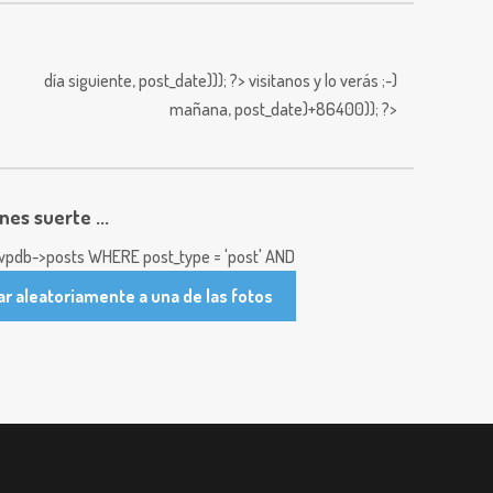
día siguiente,
post_date))); ?>
visitanos y lo verás ;-)
mañana,
post_date)+86400)); ?>
enes suerte ...
pdb->posts WHERE post_type = 'post' AND
ar aleatoriamente a una de las fotos