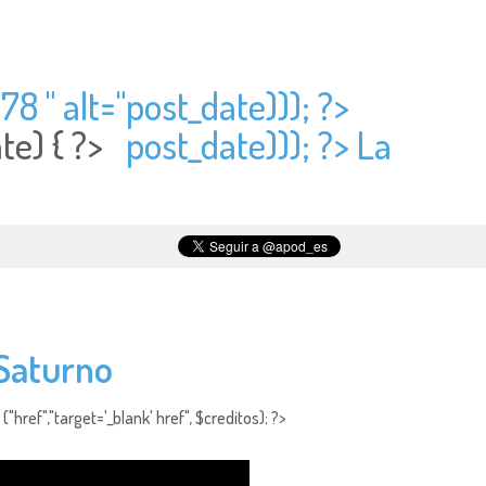
78 " alt="
post_date))); ?>
ate) { ?>
post_date))); ?> La
 Saturno
"href","target='_blank' href", $creditos); ?>