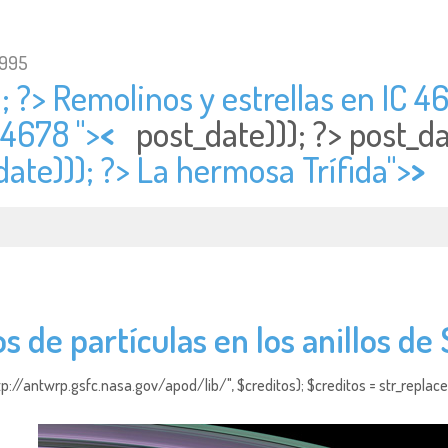
1995
; ?> Remolinos y estrellas en IC 46
 4678 ">
<
post_date))); ?>
post_d
date))); ?> La hermosa Trífida">
>
 de partículas en los anillos de
http://antwrp.gsfc.nasa.gov/apod/lib/", $creditos); $creditos = str_replace (