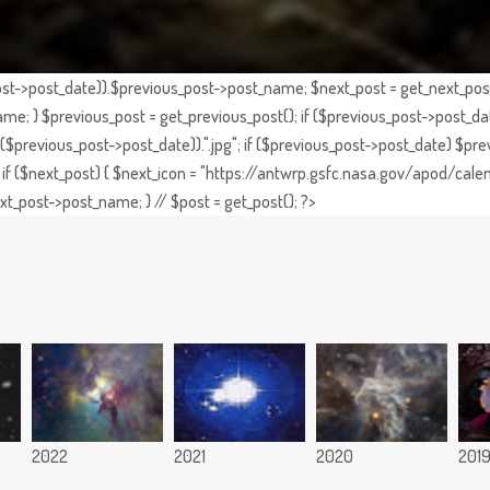
st->post_date)).$previous_post->post_name; $next_post = get_next_post()
e; } $previous_post = get_previous_post(); if ($previous_post->post_da
previous_post->post_date)).".jpg"; if ($previous_post->post_date) $prev
if ($next_post) { $next_icon = "https://antwrp.gsfc.nasa.gov/apod/calen
t_post->post_name; } // $post = get_post(); ?>
2022
2021
2020
201