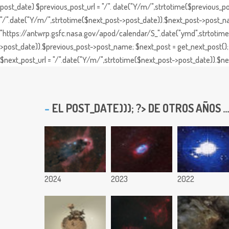
post_date) $previous_post_url = "/". date("Y/m/",strtotime($previous_po
"/".date("Y/m/",strtotime($next_post->post_date)).$next_post->post_nam
"https://antwrp.gsfc.nasa.gov/apod/calendar/S_".date("ymd",strtotime($
>post_date)).$previous_post->post_name; $next_post = get_next_post(); 
$next_post_url = "/".date("Y/m/",strtotime($next_post->post_date)).$nex
EL
POST_DATE))); ?> DE OTROS AÑOS ...
2024
2023
2022