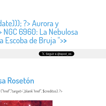
date))); ?> Aurora y
?> NGC 6960: La Nebulosa
a Escoba de Bruja ">
>
sa Rosetón
"href","target='_blank' href", $creditos); ?>