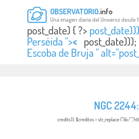
OBSERVATORIO
.info
Una imagen diaria del Universo desde 
post_date) { ?>
post_date)))
Perséida ">
<
post_date)));
Escoba de Bruja " alt="
post
NGC 2244:
credits)); $creditos = str_replace ("lib/","