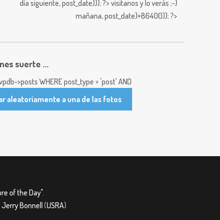
día siguiente,
post_date))); ?>
visitanos y lo verás ;-)
mañana,
post_date)+86400)); ?>
enes suerte ...
pdb->posts WHERE post_type = 'post' AND
ar aleatoriamente a una de las fotos
re of the Day"
.
&
Jerry Bonnell
(
USRA
)