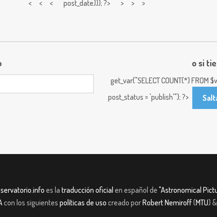
< < <
post_date))); ?> > > >
o
o si ti
get_var("SELECT COUNT(*) FROM $w
post_status = 'publish'"); ?>
Salt
servatorio.info
es la
traducción oficial
en español de
"Astronomical Pictu
A
con los siguientes
políticas de uso
creado por
Robert Nemiroff
(
MTU
) 