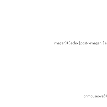
imagen)) { echo $post->imagen; } e
onmouseover) { 