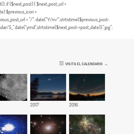
; if ($next_post) { $next_post_url =
te) $previous_icon =
ious_post_url = "/". date("Y/m/",strtotime($previous_post-
dar/S_".date("ymd",strtotime($next_post->post_date)).".jpg";
VISITA EL CALENDARIO
8
2017
2016