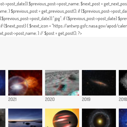
st->post_date)).$previous_post->post_name; $next_post = get_next_post()
e; } $previous_post = get_previous_post(); if ($previous_post->post_da
previous_post->post_date)).".jpg"; if ($previous_post->post_date) $prev
if ($next_post) { $next_icon = "https://antwrp.gsfc.nasa.gov/apod/calen
t_post->post_name; } // $post = get_post(); ?>
2021
2020
2019
201