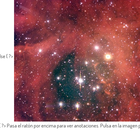
lse { ?>
?> Pasa el ratón por encima para ver anotaciones.
Pulsa en la imagen 