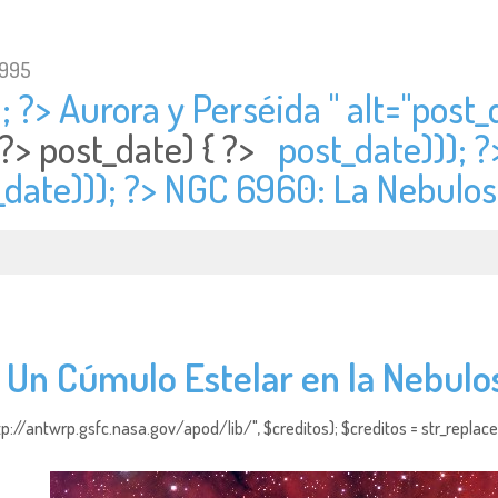
1995
; ?> Aurora y Perséida " alt="
post_
 ?>
post_date) { ?>
post_date))); 
_date))); ?> NGC 6960: La Nebulos
 Un Cúmulo Estelar en la Nebulo
http://antwrp.gsfc.nasa.gov/apod/lib/", $creditos); $creditos = str_replace (