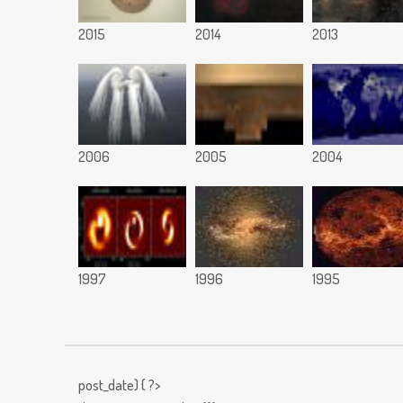
2015
2014
2013
2006
2005
2004
1997
1996
1995
post_date) { ?>